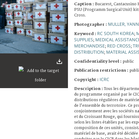
Caption :
Bucarest, Cantacusino H
PSU (Programm Surgical Unit) kits
Cross.
MULLER, YANN
Photographer :
RC SOUTH KOREA
M
Keyword :
;
SUPPLIES
MEDICAL ASSISTANC
;
MERCHANDISE
RED CROSS
TR
;
;
DISTRIBUTION
MATERIAL ASSI
;
Confidentiality level :
public
Publication restrictions :
publi
ICRC
Copyright :
Description :
Tous les départem
du programme organisé par le CIC
distributions régulières de matérie
de l'ensemble du terrotoire. Ce 
conjointement avec les sociétés n
et du Croissant Rouge, qui fournis
selon les listes établies par les ex
composition de ces unités, consis
matériel de base, avait été décidée 