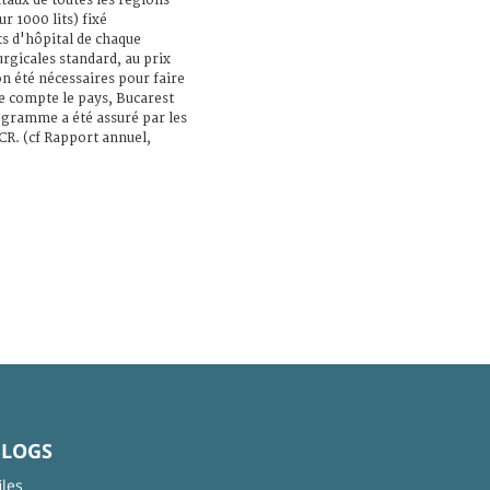
taux de toutes les régions
r 1000 lits) fixé
ts d'hôpital de chaque
urgicales standard, au prix
on été nécessaires pour faire
ue compte le pays, Bucarest
gramme a été assuré par les
ICR. (cf Rapport annuel,
BLOGS
iles