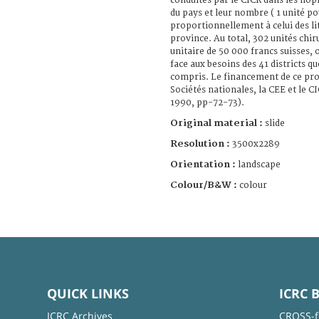
conduites par le CICR dans les hôpi
du pays et leur nombre ( 1 unité pou
proportionnellement à celui des li
province. Au total, 302 unités chir
unitaire de 50 000 francs suisses, 
face aux besoins des 41 districts q
compris. Le financement de ce pro
Sociétés nationales, la CEE et le C
1990, pp-72-73).
Original material :
slide
Resolution :
3500x2289
Orientation :
landscape
Colour/B&W :
colour
QUICK LINKS
ICRC 
ICRC Archives
CROSS-f