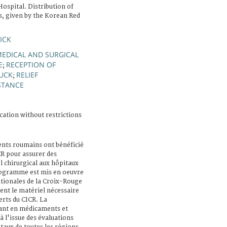
ospital. Distribution of
, given by the Korean Red
ICK
EDICAL AND SURGICAL
E
RECEPTION OF
;
UCK
RELIEF
;
STANCE
cation without restrictions
ents roumains ont bénéficié
R pour assurer des
l chirurgical aux hôpitaux
programme est mis en oeuvre
ationales de la Croix-Rouge
sent le matériel nécessaire
perts du CICR. La
tant en médicaments et
à l'issue des évaluations