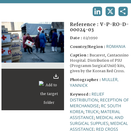
TERMS AND CONDITIONS OF USE
LINKEDIN
X
SHA
FAQ
Reference :
V-P-RO-D-
00024-03
Date :
02/1990
ROMANIA
Country/Region :
Caption :
Bucarest, Cantacusino
Hospital. Distribution of PSU
(Programm Surgical Unit) kits,
given by the Korean Red Cross.
MULLER,
Photographer :
YANNICK
RELIEF
Keyword :
DISTRIBUTION
RECEPTION OF
;
MERCHANDISE
RC SOUTH
;
KOREA
TRUCK
MATERIAL
;
;
ASSISTANCE
MEDICAL AND
;
SURGICAL SUPPLIES
MEDICAL
;
ASSISTANCE
RED CROSS
;