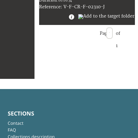
Duration
:
00:00:34
:
V-F-CR-F-02310-J
Reference
Page
of
1
SECTIONS
Contact
FAQ
Collections description