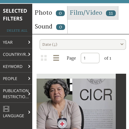
TERMS AND CONDITIONS OF USE
SELECTED
Photo
Film/Video
0
11
FILTERS
FAQ
Sound
0
DELETE ALL
YEAR
Date (↓)
COUNTRY/REGION
Page
of 1
KEYWORD
PEOPLE
PUBLICATION
RESTRICTIONS
LANGUAGE