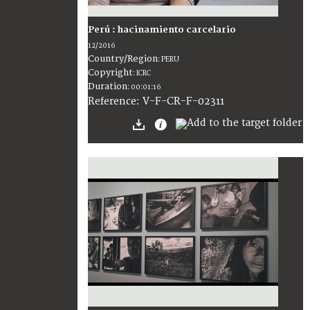
Perú : hacinamiento carcelario
12/2016
Country/Region
:
PERU
Copyright
:
ICRC
Duration
:
00:01:16
:
V-F-CR-F-02311
Reference