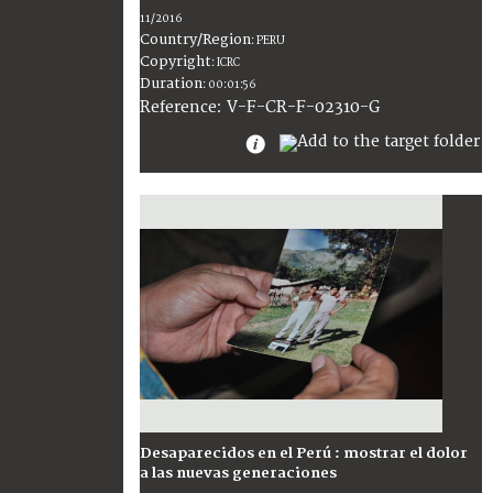
11/2016
Country/Region
:
PERU
Copyright
:
ICRC
Duration
:
00:01:56
:
V-F-CR-F-02310-G
Reference
Desaparecidos en el Perú : mostrar el dolor
a las nuevas generaciones