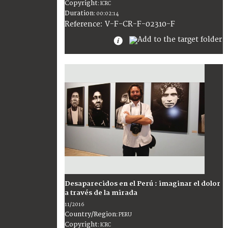
Copyright
:
ICRC
Duration
:
00:02:14
:
V-F-CR-F-02310-F
Reference
Desaparecidos en el Perú : imaginar el dolor
a través de la mirada
11/2016
Country/Region
:
PERU
Copyright
:
ICRC