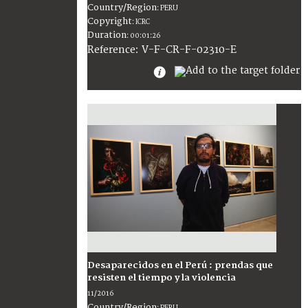
Country/Region
:
PERU
Copyright
:
ICRC
Duration
:
00:01:26
:
V-F-CR-F-02310-E
Reference
Desaparecidos en el Perú : prendas que
resisten el tiempo y la violencia
11/2016
Country/Region
:
PERU