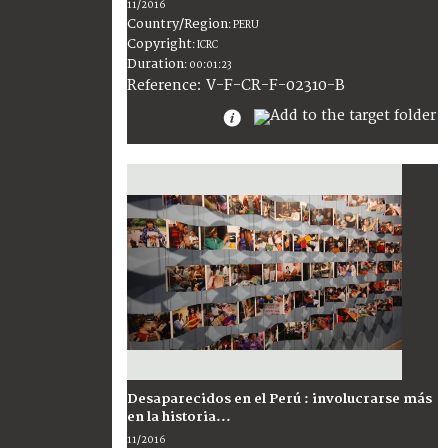
11/2016
Country/Region
:
PERU
Copyright
:
ICRC
Duration
:
00:01:23
:
V-F-CR-F-02310-B
Reference
Desaparecidos en el Perú : involucrarse más
en la historia...
11/2016