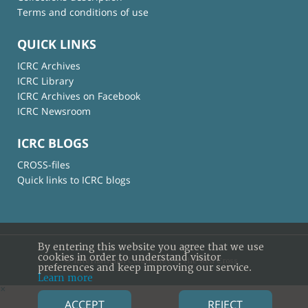
Terms and conditions of use
QUICK LINKS
ICRC Archives
ICRC Library
ICRC Archives on Facebook
ICRC Newsroom
ICRC BLOGS
CROSS-files
Quick links to ICRC blogs
By entering this website you agree that we use
cookies in order to understand visitor
© International Committee of the Red Cross
preferences and keep improving our service.
Learn more
×
ACCEPT
REJECT