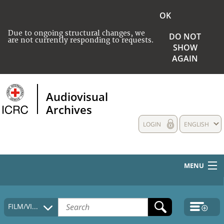
OK
Due to ongoing structural changes, we
DO NOT
are not currently responding to requests.
SHOW
AGAIN
Audiovisual
Archives
LOGIN
ENGLISH
MENU
HOME
FILM/VIDEO
COLLECTIONS DESCRIPTION