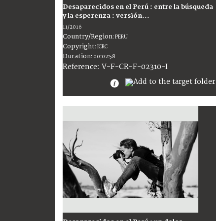
Desaparecidos en el Perú : entre la búsqueda
y la esperenza : versión...
11/2016
Country/Region
:
PERU
Copyright
:
ICRC
Duration
:
00:02:58
:
V-F-CR-F-02310-I
Reference