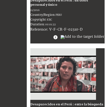
Desaparecidos en el Perú : un dolor
personal y único
11/2016
Country/Region
:
PERU
Copyright
:
ICRC
Duration
:
00:01:22
:
V-F-CR-F-02310-D
Reference
Desaparecidos en el Perú : entre la búsqueda