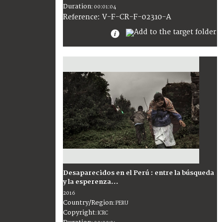
Duration
:
00:01:04
:
V-F-CR-F-02310-A
Reference
Desaparecidos en el Perú : entre la búsqueda
y la esperenza...
2016
Country/Region
:
PERU
Copyright
:
ICRC