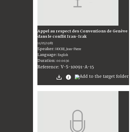
Appel au respect des Conventions de Genève
dans le conflit Iran-Irak
11/05/1983
Speaker:
HOCKE, Jean-Pierre
Language:
English
Duration:
00:06:36
V-S-10091-A-15
Reference: