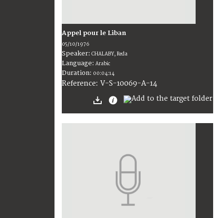
Appel pour le Liban
05/10/1976
Speaker:
CHALABY, Reda
Language:
Arabic
Duration:
00:04:14
V-S-10069-A-14
Reference: