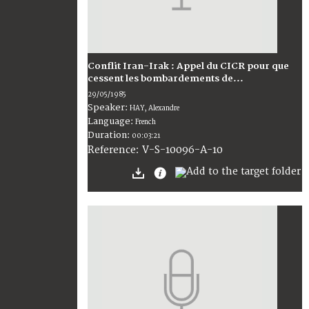
Conflit Iran-Irak : Appel du CICR pour que
cessent les bombardements de...
29/05/1985
Speaker:
HAY, Alexandre
Language:
French
Duration:
00:03:21
V-S-10096-A-10
Reference: