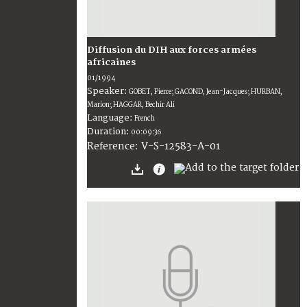
Diffusion du DIH aux forces armées
africaines
01/1994
Speaker:
GOBET, Pierre; GACOND, Jean-Jacques; HURBAN,
Marion; HAGGAR, Bechir Ali
Language:
French
Duration:
00:09:36
V-S-12583-A-01
Reference: