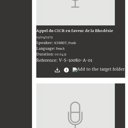
Appel du CICR en faveur de la Rhodésie
19/04/1979
Speaker:
SCHMIDT, Frank
Language:
French
Duration:
00:04:31
V-S-10080-A-01
Reference: