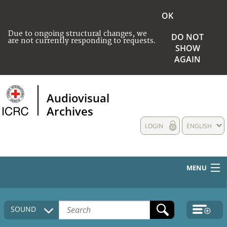
OK
Due to ongoing structural changes, we
DO NOT
are not currently responding to requests.
SHOW
AGAIN
Audiovisual
Archives
LOGIN
ENGLISH
MENU
HOME
SOUND
COLLECTIONS DESCRIPTION