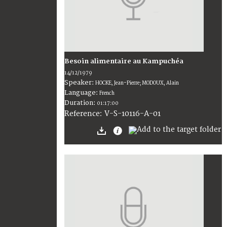
Besoin alimentaire au Kampuchéa
14/12/1979
Speaker:
HOCKE, Jean-Pierre; MODOUX, Alain
Language:
French
Duration:
01:17:00
V-S-10116-A-01
Reference: