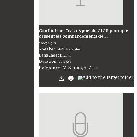
Conflit Iran-Irak : Appel du CICR pour que
cessent les bombardements de...
29/05/1985
Speaker:
HAY, Alexandre
Language:
English
Duration:
00:03:52
V-S-10096-A-11
Reference: