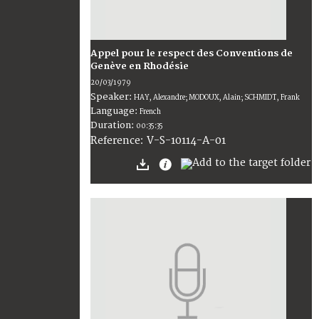
Appel pour le respect des Conventions de
Genève en Rhodésie
20/03/1979
Speaker:
HAY, Alexandre; MODOUX, Alain; SCHMIDT, Frank
Language:
French
Duration:
00:35:35
V-S-10114-A-01
Reference: