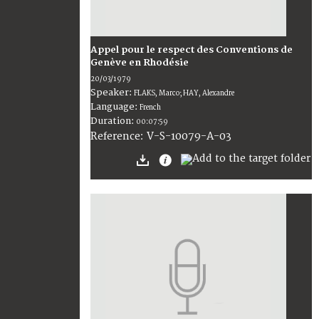
Appel pour le respect des Conventions de
Genève en Rhodésie
20/03/1979
Speaker:
FLAKS, Marco; HAY, Alexandre
Language:
French
Duration:
00:07:59
V-S-10079-A-03
Reference: