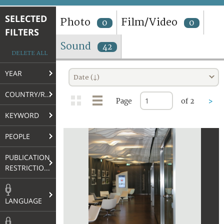
TERMS AND CONDITIONS OF USE
SELECTED
Photo
Film/Video
0
0
FILTERS
FAQ
Sound
42
DELETE ALL
YEAR
Date (↓)
COUNTRY/REGION
Page
of 2
>
KEYWORD
PEOPLE
PUBLICATION
RESTRICTIONS
LANGUAGE