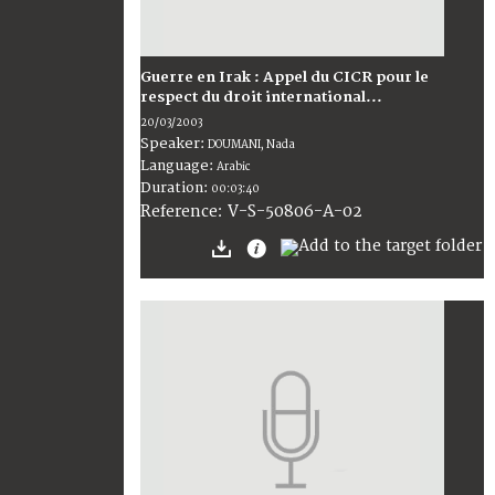
Guerre en Irak : Appel du CICR pour le
respect du droit international...
20/03/2003
Speaker:
DOUMANI, Nada
Language:
Arabic
Duration:
00:03:40
V-S-50806-A-02
Reference: