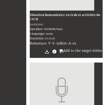
Situation humanitaire en Irak et activités du
CICR
20/03/2003
Speaker:
DOUMANI, Nada
Language:
Arabic
Duration:
00:03:18
V-S-50806-A-01
Reference: