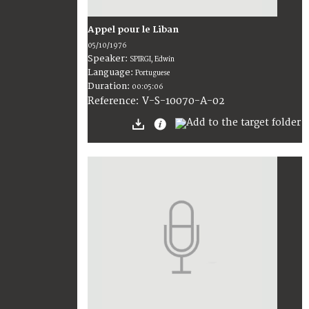
Appel pour le Liban
05/10/1976
Speaker:
SPIRGI, Edwin
Language:
Portuguese
Duration:
00:05:06
V-S-10070-A-02
Reference: