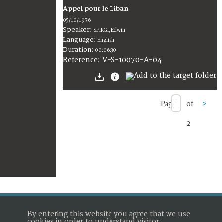
Appel pour le Liban
05/10/1976
Speaker:
SPIRGI, Edwin
Language:
English
Duration:
00:06:30
V-S-10070-A-04
Reference:
Page
of
>
2
By entering this website you agree that we use
cookies in order to understand visitor