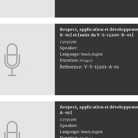
Respect, application et développemen
B-01] et [suite du V-S-13200-B-01]
17/03/1986
Speaker:
Language:
French; English
Duration:
00:44:12
V-S-13201-A-01
Reference:
Respect, application et développemen
A-01]
17/03/1986
Speaker:
Language:
French; English
Duration: