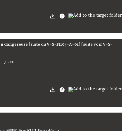
ion dangereuse [suite du V-S-13195-A-01] [suite voir V-S-
 -; URIBE, -
Hans; AGBEKO, Peter; POLLIT, Reymond Garba