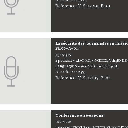
00:05:44
V-S-13201-B-01
Reference:
La sécurité des journalistes en miss
13196-A-01]
23/04/1985
Speaker:
-; AL-GHAZI, -; MODOUX, Alain; BOHLEN,
Language:
Spanish; Arabic; French; English
Duration:
00:44:35
V-S-13195-B-01
Reference:
Conference on weapons
16/03/1976
Speaker:
KROON, Robert; MERCIER, Michèle; BLIX, 