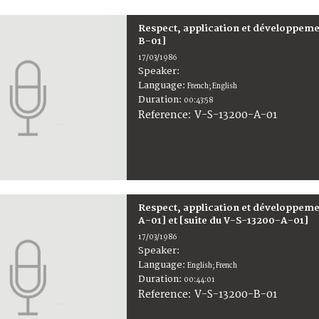
Respect, application et développemen
B-01]
17/03/1986
Speaker:
Language:
French; English
Duration:
00:43:58
V-S-13200-A-01
Reference:
Respect, application et développemen
A-01] et [suite du V-S-13200-A-01]
17/03/1986
Speaker:
Language:
English; French
Duration:
00:44:01
V-S-13200-B-01
Reference: