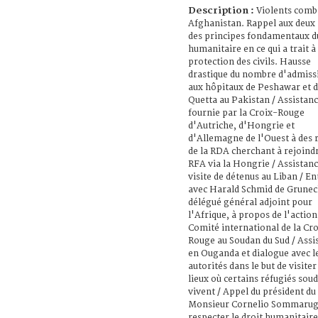
Description :
Violents comb
Afghanistan. Rappel aux deux 
des principes fondamentaux d
humanitaire en ce qui a trait à 
protection des civils. Hausse
drastique du nombre d'admiss
aux hôpitaux de Peshawar et 
Quetta au Pakistan / Assistan
fournie par la Croix-Rouge
d'Autriche, d'Hongrie et
d'Allemagne de l'Ouest à des 
de la RDA cherchant à rejoindr
RFA via la Hongrie / Assistanc
visite de détenus au Liban / E
avec Harald Schmid de Grunec
délégué général adjoint pour
l'Afrique, à propos de l'action
Comité international de la Cr
Rouge au Soudan du Sud / Assi
en Ouganda et dialogue avec l
autorités dans le but de visiter
lieux où certains réfugiés sou
vivent / Appel du président du
Monsieur Cornelio Sommarug
respecter le droit humanitaire