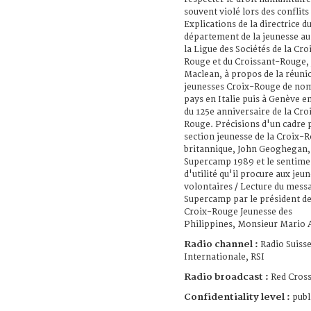
souvent violé lors des conflits 
Explications de la directrice d
département de la jeunesse au
la Ligue des Sociétés de la Cro
Rouge et du Croissant-Rouge,
Maclean, à propos de la réuni
jeunesses Croix-Rouge de no
pays en Italie puis à Genève 
du 125e anniversaire de la Cro
Rouge. Précisions d'un cadre 
section jeunesse de la Croix-
britannique, John Geoghegan, 
Supercamp 1989 et le sentime
d'utilité qu'il procure aux jeu
volontaires / Lecture du mess
Supercamp par le président de
Croix-Rouge Jeunesse des
Philippines, Monsieur Mario 
Radio channel :
Radio Suiss
Internationale, RSI
Radio broadcast :
Red Cross
Confidentiality level :
publ