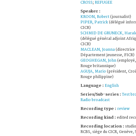
CROSS
;
REFUGEE
Speaker :
KROON, Robert
(journalist)
PIPER, Patrick
(délégué infor
CICR)
SCHMID DE GRUNECK, Haral
(délégué général adjoint Afriq
CICR)
MACLEAN, Joanna
(directrice
Département jeunesse, FICR)
GEOGHEGAN, John
(employé,
Rouge britannique)
AGUJA, Mario
(président, Cro
Rouge philippine)
Language :
English
Series/Sub-series :
Test br
Radio broadcast
Recording type :
review
Recording kind :
edited rec
Recording location :
studio
RCBS, siège du CICR, Genève, 