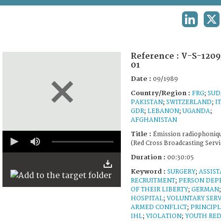
TERMS AND CONDITIONS OF USE
LINKEDI
X
FAQ
Reference :
V-S-1209
01
Date :
09/1989
Country/Region :
FRG
;
SUD
PAKISTAN
;
SWITZERLAND
;
I
GDR
;
LEBANON
;
UGANDA
;
AFGHANISTAN
0
Title :
Émission radiophoniq
seconds
(Red Cross Broadcasting Servi
of
30
Duration :
00:30:05
minutes,
Keyword :
SURGERY
;
ASSIS
1
second
RECRUITMENT
;
PERSON DEP
OF THEIR LIBERTY
;
GERMAN
;
HOSPITAL
;
VOLUNTARY SERV
ARMED CONFLICT
;
PRINCIPL
IHL
;
VIOLATION
;
YOUTH RE