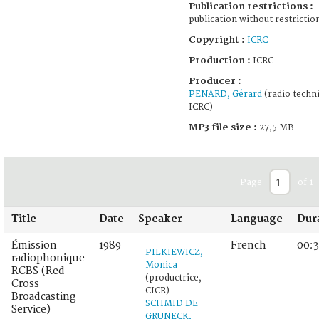
Publication restrictions :
publication without restrictio
Copyright :
ICRC
Production :
ICRC
Producer :
PENARD, Gérard
(radio techni
ICRC)
MP3 file size :
27,5 MB
Page
of 1
Title
Date
Speaker
Language
Dur
Émission
1989
French
00:3
PILKIEWICZ,
radiophonique
Monica
RCBS (Red
(productrice,
Cross
CICR)
Broadcasting
SCHMID DE
Service)
GRUNECK,