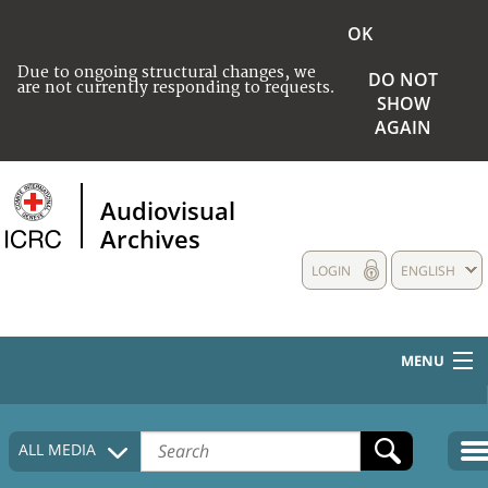
OK
Due to ongoing structural changes, we
DO NOT
are not currently responding to requests.
SHOW
AGAIN
Audiovisual
Archives
LOGIN
ENGLISH
MENU
HOME
ALL MEDIA
COLLECTIONS DESCRIPTION