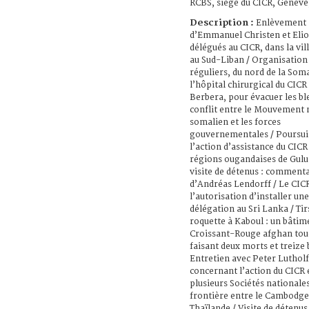
RCBS, siège du CICR, Genève,
Description :
Enlèvement
d’Emmanuel Christen et Elio
délégués au CICR, dans la vill
au Sud-Liban / Organisation 
réguliers, du nord de la Soma
l’hôpital chirurgical du CICR
Berbera, pour évacuer les bl
conflit entre le Mouvement 
somalien et les forces
gouvernementales / Poursui
l’action d’assistance du CICR
régions ougandaises de Gulu 
visite de détenus : comment
d’Andréas Lendorff / Le CIC
l’autorisation d’installer une
délégation au Sri Lanka / Tir
roquette à Kaboul : un bâtim
Croissant-Rouge afghan tou
faisant deux morts et treize 
Entretien avec Peter Lutholf
concernant l’action du CICR 
plusieurs Sociétés nationales
frontière entre le Cambodge 
Thaïlande / Visite de détenus