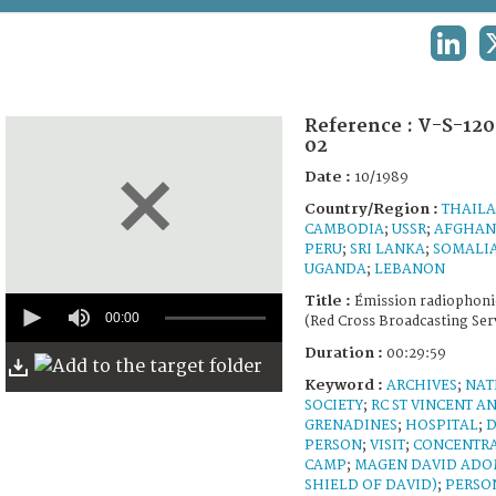
TERMS AND CONDITIONS OF USE
LINKE
FAQ
Reference :
V-S-120
02
Date :
10/1989
Country/Region :
THAIL
CAMBODIA
;
USSR
;
AFGHAN
PERU
;
SRI LANKA
;
SOMALI
UGANDA
;
LEBANON
0
Title :
Émission radiophon
seconds
00:00
(Red Cross Broadcasting Ser
of
29
Duration :
00:29:59
minutes,
Keyword :
ARCHIVES
;
NAT
55
seconds
SOCIETY
;
RC ST VINCENT A
GRENADINES
;
HOSPITAL
;
D
PERSON
;
VISIT
;
CONCENTR
CAMP
;
MAGEN DAVID ADO
SHIELD OF DAVID)
;
PERSO