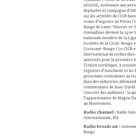
sécurité, assistance aux per
déplacées et campagne d’in
sur les activités du CICR dan
zones d’urgence au Pérou / 
Rouge de Saint-Vincent-et-l
Grenadines devient la 149e S
nationale membre de la Ligu
Sociétés de la Croix-Rouge e
Croissant-Rouge / Le CICR et
international de recherches
autorisés pour la première f
l’Union soviétique, à consult
registres d’Auschwitz et les 
personnes contraintes au tra
dans des industries allemand
commentaire de Jean-David 
Courrier des auditeurs : la q
l’appartenance du Magen D
au Mouvement.
Radio channel :
Radio Suis
Internationale, RSI
Radio broadcast :
Antenne
Rouge