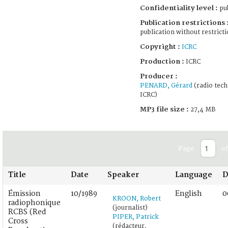
Confidentiality level :
pub
Publication restrictions 
publication without restrict
Copyright :
ICRC
Production :
ICRC
Producer :
PENARD, Gérard
(radio tech
ICRC)
MP3 file size :
27,4 MB
Page
of
Title
Date
Speaker
Language
D
Émission
10/1989
English
0
KROON, Robert
radiophonique
(journalist)
RCBS (Red
PIPER, Patrick
Cross
(rédacteur,