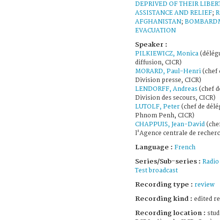
DEPRIVED OF THEIR LIBER
ASSISTANCE AND RELIEF
;
R
AFGHANISTAN
;
BOMBARD
EVACUATION
Speaker :
PILKIEWICZ, Monica
(délég
diffusion, CICR)
MORARD, Paul-Henri
(chef 
Division presse, CICR)
LENDORFF, Andreas
(chef d
Division des secours, CICR)
LUTOLF, Peter
(chef de délé
Phnom Penh, CICR)
CHAPPUIS, Jean-David
(che
l'Agence centrale de recher
Language :
French
Series/Sub-series :
Radio
Test broadcast
Recording type :
review
Recording kind :
edited r
Recording location :
stud