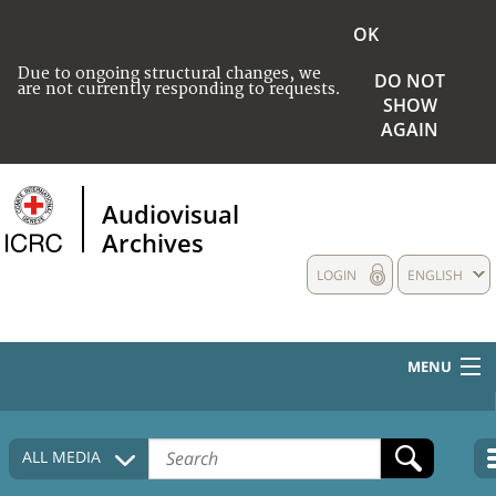
OK
Due to ongoing structural changes, we
DO NOT
are not currently responding to requests.
SHOW
AGAIN
Audiovisual
Archives
LOGIN
ENGLISH
MENU
HOME
ALL MEDIA
COLLECTIONS DESCRIPTION