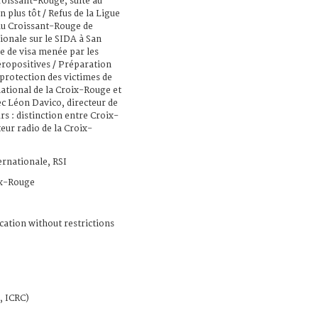
roissant-Rouge, suite au
 plus tôt / Refus de la Ligue
 du Croissant-Rouge de
ionale sur le SIDA à San
ue de visa menée par les
éropositives / Préparation
rotection des victimes de
ational de la Croix-Rouge et
ec Léon Davico, directeur de
s : distinction entre Croix-
eur radio de la Croix-
ernationale, RSI
x-Rouge
cation without restrictions
, ICRC)