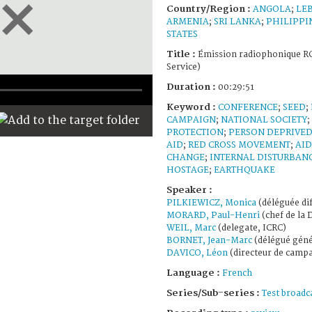
Country/Region :
ANGOLA
;
LE
ARMENIA
;
SRI LANKA
;
PHILIPPI
STATES
Title :
Émission radiophonique RC
Service)
Duration :
00:29:51
Keyword :
CONFERENCE
;
SEED
;
CAMPAIGN
;
NATIONAL SOCIETY
;
PROTECTION
;
PERSON DEPRIVED 
AID
;
RED CROSS MOVEMENT
;
AID
CHANGE
;
INTERNAL DISTURBAN
HOSTAGE
;
EARTHQUAKE
Speaker :
PILKIEWICZ, Monica
(déléguée dif
MORARD, Paul-Henri
(chef de la 
WEIL, Marc
(delegate, ICRC)
BORNET, Jean-Marc
(délégué géné
DAVICO, Léon
(directeur de camp
Language :
French
Series/Sub-series :
Test broadc