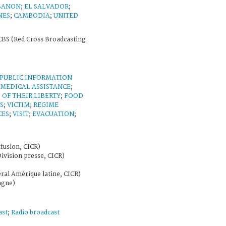
BANON
;
EL SALVADOR
;
NES
;
CAMBODIA
;
UNITED
BS (Red Cross Broadcasting
PUBLIC INFORMATION
MEDICAL ASSISTANCE
;
OF THEIR LIBERTY
;
FOOD
S
;
VICTIM
;
REGIME
CES
;
VISIT
;
EVACUATION
;
fusion, CICR)
Division presse, CICR)
ral Amérique latine, CICR)
agne)
ast
;
Radio broadcast