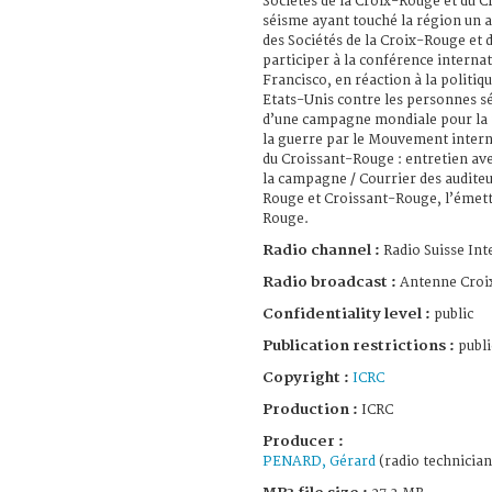
Sociétés de la Croix-Rouge et du C
séisme ayant touché la région un an
des Sociétés de la Croix-Rouge et
participer à la conférence internat
Francisco, en réaction à la politiq
Etats-Unis contre les personnes s
d’une campagne mondiale pour la p
la guerre par le Mouvement intern
du Croissant-Rouge : entretien av
la campagne / Courrier des auditeur
Rouge et Croissant-Rouge, l’émett
Rouge.
Radio channel :
Radio Suisse Int
Radio broadcast :
Antenne Croi
Confidentiality level :
public
Publication restrictions :
publi
Copyright :
ICRC
Production :
ICRC
Producer :
PENARD, Gérard
(radio technician