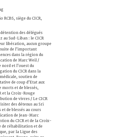
ng
io RCBS, siège du CICR,
 détention des délégués
z au Sud-Liban : le CICR
leur libération, aucun groupe
suite de l’important
ences dans la région du
ication de Marc Weil /
 nord et l’ouest du
gation du CICR dans la
médicale, soutien de
tative de coup d’Etat aux
e morts et de blessés,
R et la Croix-Rouge
ibution de vivres / Le CICR
isiter des détenus au Sri
 et de blessés au cours
lication de Jean-Marc
ntion du CICR et de la Croix-
de réhabilitation et de
ue, par la Ligue des