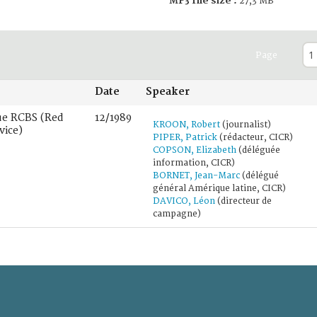
MP3 file size :
27,3 MB
Page
Date
Speaker
ue RCBS (Red
12/1989
KROON, Robert
(journalist)
vice)
PIPER, Patrick
(rédacteur, CICR)
COPSON, Elizabeth
(déléguée
information, CICR)
BORNET, Jean-Marc
(délégué
général Amérique latine, CICR)
DAVICO, Léon
(directeur de
campagne)