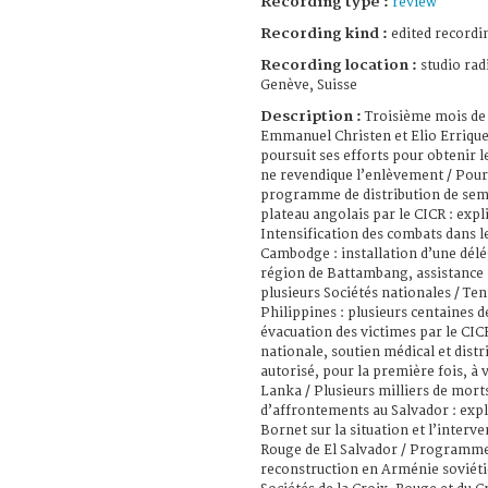
Recording type :
review
Recording kind :
edited recordi
Recording location :
studio rad
Genève, Suisse
Description :
Troisième mois de
Emmanuel Christen et Elio Errique
poursuit ses efforts pour obtenir 
ne revendique l’enlèvement / Pour
programme de distribution de sem
plateau angolais par le CICR : expl
Intensification des combats dans le
Cambodge : installation d’une délé
région de Battambang, assistance 
plusieurs Sociétés nationales / Ten
Philippines : plusieurs centaines d
évacuation des victimes par le CIC
nationale, soutien médical et distr
autorisé, pour la première fois, à v
Lanka / Plusieurs milliers de morts
d’affrontements au Salvador : exp
Bornet sur la situation et l’interve
Rouge de El Salvador / Programme 
reconstruction en Arménie soviétiq