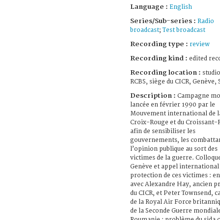
Language :
English
Series/Sub-series :
Radio
broadcast
;
Test broadcast
Recording type :
review
Recording kind :
edited rec
Recording location :
studio
RCBS, siège du CICR, Genève, 
Description :
Campagne mo
lancée en février 1990 par le
Mouvement international de l
Croix-Rouge et du Croissant
afin de sensibiliser les
gouvernements, les combattan
l’opinion publique au sort des
victimes de la guerre. Colloqu
Genève et appel international
protection de ces victimes : e
avec Alexandre Hay, ancien p
du CICR, et Peter Townsend, c
de la Royal Air Force britanni
de la Seconde Guerre mondiale
Roumanie : problème du sida c