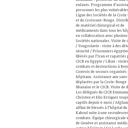
enfants. Programme d’assista
personnes les plus vulnérables
Ligue des Sociétés de la Croi
et du Croissant-Rouge. Distri
de matériel chirurgical et de
médicaments dans tous les hô
en collaboration avec plusieur
Sociétés nationales. Visite de
/ Yougoslavie : visite à des dé
sécurité / Prisonniers égyptie
libérés par l’Iran et rapatriés 
CICR en Egypte / Liban : viole
combats et destructions à Bey
Convois de secours organisés 
hôpitaux. Assistance aux sans-
déplacées par la Croix-Rouge
libanaise et le CICR. Visite de 
Les délégués du CICR Emmanu
Christen et Elio Erriquez touj
captifs depuis 6 mois / Afghan
afflux de blessés à l’hôpital du
Kaboul suite à une recrudesce
combats. Équipe chirurgicale
de Genève et assistance médic