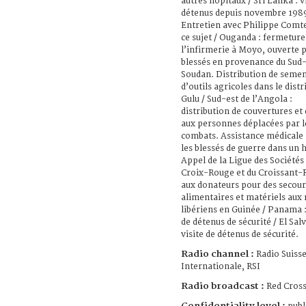
autres hôpitaux / Sri Lanka : v
détenus depuis novembre 198
Entretien avec Philippe Comt
ce sujet / Ouganda : fermeture
l’infirmerie à Moyo, ouverte 
blessés en provenance du Sud
Soudan. Distribution de semen
d’outils agricoles dans le distr
Gulu / Sud-est de l’Angola :
distribution de couvertures et 
aux personnes déplacées par l
combats. Assistance médicale
les blessés de guerre dans un h
Appel de la Ligue des Sociétés 
Croix-Rouge et du Croissant
aux donateurs pour des secour
alimentaires et matériels aux 
libériens en Guinée / Panama :
de détenus de sécurité / El Sal
visite de détenus de sécurité.
Radio channel :
Radio Suiss
Internationale, RSI
Radio broadcast :
Red Cross
Confidentiality level :