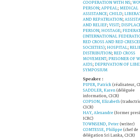
COOPERATION WITH NS
;
WO
PERSON
;
APPEAL
;
MEDICAL
ASSISTANCE
;
CHILD
;
LIBERA
AND REPATRIATION
;
ASSIST
AND RELIEF
;
VISIT
;
DISPLAC
PERSON
;
HOSTAGE
;
FEDERA
(INTERNATIONAL FEDERATI
RED CROSS AND RED CRESCE
SOCIETIES)
;
HOSPITAL
;
RELI
DISTRIBUTION
;
RED CROSS
MOVEMENT
;
PRISONER OF 
AIDS
;
DEPRIVATION OF LIBE
SYMPOSIUM
Speaker :
PIPER, Patrick
(réalisateur, C
SADDLER, Karen
(déléguée
information, CICR)
COPSON, Elizabeth
(traductri
CICR)
HAY, Alexandre
(former presi
ICRC)
TOWNSEND, Peter
(writer)
COMTESSE, Philippe
(chef de
délégation Sri Lanka, CICR)