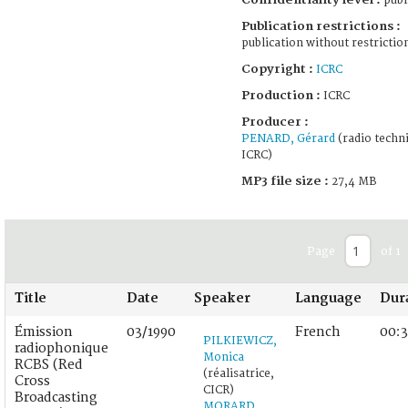
publ
Publication restrictions :
publication without restrictio
Copyright :
ICRC
Production :
ICRC
Producer :
PENARD, Gérard
(radio techni
ICRC)
MP3 file size :
27,4 MB
Page
of 1
Title
Date
Speaker
Language
Dur
Émission
03/1990
French
00:
PILKIEWICZ,
radiophonique
Monica
RCBS (Red
(réalisatrice,
Cross
CICR)
Broadcasting
MORARD,