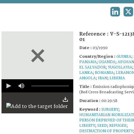
TERMS AND CONDITIONS OF USE
LINKEDI
X
FAQ
Reference :
V-S-1213
01
Date :
03/1990
Country/Region :
GUINEA
;
PANAMA
;
UGANDA
;
AFGHAN
EL SALVADOR
;
YUGOSLAVIA
LANKA
;
ROMANIA
;
LEBANO
ANGOLA
;
IRAN
;
LIBERIA
0
seconds
Title :
Émission radiophoniq
of
(Red Cross Broadcasting Servi
29
minutes,
Duration :
00:29:58
54
Keyword :
seconds
SURGERY
;
HUMANITARIAN MOBILIZAT
PERSON DEPRIVED OF THEI
LIBERTY
;
SEED
;
REFUGEE
;
DESTRUCTION OF PROPERTY