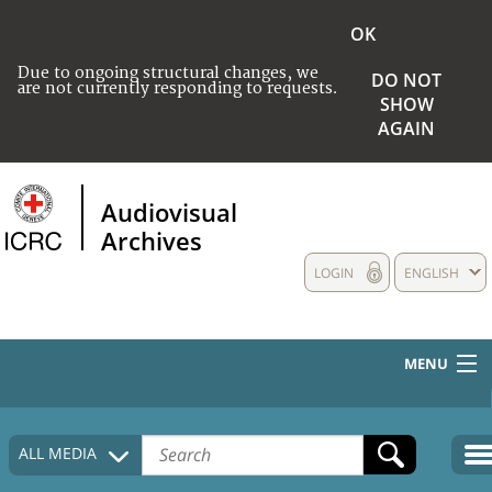
OK
Due to ongoing structural changes, we
DO NOT
are not currently responding to requests.
SHOW
AGAIN
Audiovisual
Archives
LOGIN
ENGLISH
MENU
HOME
ALL MEDIA
COLLECTIONS DESCRIPTION