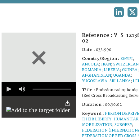
TERMS AND CONDITIONS OF USE
LINKEDIN
X
FAQ
Reference :
V-S-1213
02
Date :
03/1990
Country/Region :
EGYPT
;
ANGOLA
;
IRAN
;
SWITZERLA
ROMANIA
;
LIBERIA
;
GUINEA
;
AFGHANISTAN
;
UGANDA
;
YUGOSLAVIA
;
SRI LANKA
;
LE
0
seconds
Title :
Émission radiophoniq
of
(Red Cross Broadcasting Servi
29
minutes,
Duration :
00:30:02
57
Keyword :
seconds
PERSON DEPRIV
THEIR LIBERTY
;
HUMANITAR
MOBILIZATION
;
SURGERY
;
FEDERATION (INTERNATION
FEDERATION OF RED CROSS