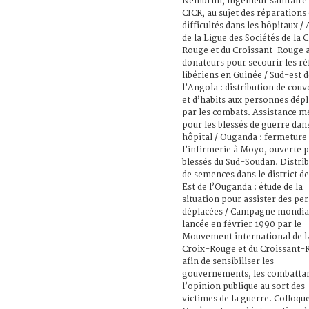
Nembrini, ingénieur sanitaire
CICR, au sujet des réparations 
difficultés dans les hôpitaux /
de la Ligue des Sociétés de la 
Rouge et du Croissant-Rouge 
donateurs pour secourir les ré
libériens en Guinée / Sud-est 
l’Angola : distribution de couv
et d’habits aux personnes dép
par les combats. Assistance m
pour les blessés de guerre dan
hôpital / Ouganda : fermeture
l’infirmerie à Moyo, ouverte 
blessés du Sud-Soudan. Distri
de semences dans le district de
Est de l’Ouganda : étude de la
situation pour assister des pe
déplacées / Campagne mondia
lancée en février 1990 par le
Mouvement international de l
Croix-Rouge et du Croissant-
afin de sensibiliser les
gouvernements, les combattan
l’opinion publique au sort des
victimes de la guerre. Colloqu