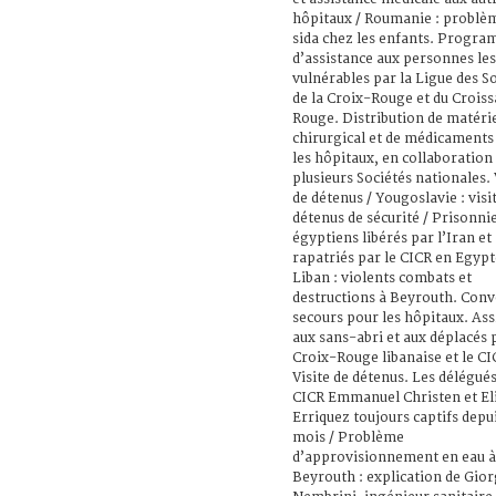
hôpitaux / Roumanie : problè
sida chez les enfants. Progr
d’assistance aux personnes les
vulnérables par la Ligue des S
de la Croix-Rouge et du Crois
Rouge. Distribution de matéri
chirurgical et de médicaments
les hôpitaux, en collaboration
plusieurs Sociétés nationales. 
de détenus / Yougoslavie : visi
détenus de sécurité / Prisonni
égyptiens libérés par l’Iran et
rapatriés par le CICR en Egypt
Liban : violents combats et
destructions à Beyrouth. Conv
secours pour les hôpitaux. Ass
aux sans-abri et aux déplacés 
Croix-Rouge libanaise et le CI
Visite de détenus. Les délégué
CICR Emmanuel Christen et El
Erriquez toujours captifs depu
mois / Problème
d’approvisionnement en eau à
Beyrouth : explication de Gior