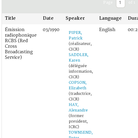
Page
of 1
Title
Date
Speaker
Language
Dur
Émission
03/1990
English
00:2
PIPER,
radiophonique
Patrick
RCBS (Red
(réalisateur,
Cross
CICR)
Broadcasting
SADDLER,
Service)
Karen
(déléguée
information,
CICR)
COPSON,
Elizabeth
(traductrice,
CICR)
HAY,
Alexandre
(former
president,
ICRC)
TOWNSEND,