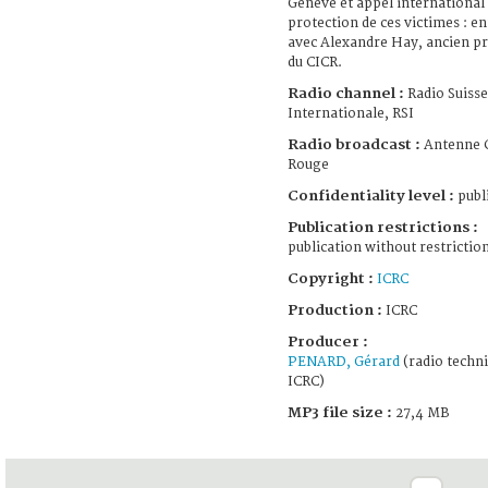
Genève et appel international
protection de ces victimes : e
avec Alexandre Hay, ancien pr
du CICR.
Radio channel :
Radio Suisse
Internationale, RSI
Radio broadcast :
Antenne 
Rouge
Confidentiality level :
publ
Publication restrictions :
publication without restrictio
Copyright :
ICRC
Production :
ICRC
Producer :
PENARD, Gérard
(radio techni
ICRC)
MP3 file size :
27,4 MB