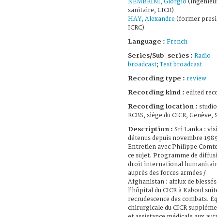
NEMBRINI, Giorgio
(ingénieu
sanitaire, CICR)
HAY, Alexandre
(former presi
ICRC)
Language :
French
Series/Sub-series :
Radio
broadcast
;
Test broadcast
Recording type :
review
Recording kind :
edited rec
Recording location :
studio
RCBS, siège du CICR, Genève, 
Description :
Sri Lanka : vis
détenus depuis novembre 198
Entretien avec Philippe Comte
ce sujet. Programme de diffus
droit international humanitai
auprès des forces armées /
Afghanistan : afflux de blessés
l’hôpital du CICR à Kaboul suit
recrudescence des combats. É
chirurgicale du CICR suppléme
et assistance médicale aux aut