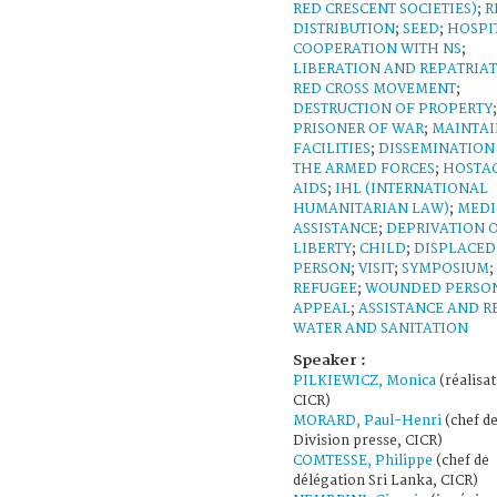
RED CRESCENT SOCIETIES)
;
R
DISTRIBUTION
;
SEED
;
HOSPI
COOPERATION WITH NS
;
LIBERATION AND REPATRIA
RED CROSS MOVEMENT
;
DESTRUCTION OF PROPERTY
;
PRISONER OF WAR
;
MAINTAI
FACILITIES
;
DISSEMINATION
THE ARMED FORCES
;
HOSTA
AIDS
;
IHL (INTERNATIONAL
HUMANITARIAN LAW)
;
MEDI
ASSISTANCE
;
DEPRIVATION 
LIBERTY
;
CHILD
;
DISPLACED
PERSON
;
VISIT
;
SYMPOSIUM
;
REFUGEE
;
WOUNDED PERSO
APPEAL
;
ASSISTANCE AND R
WATER AND SANITATION
Speaker :
PILKIEWICZ, Monica
(réalisat
CICR)
MORARD, Paul-Henri
(chef de
Division presse, CICR)
COMTESSE, Philippe
(chef de
délégation Sri Lanka, CICR)