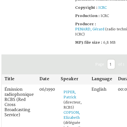
Copyright :
ICRC
Production :
ICRC
Producer :
PENARD, Gérard
(radio techni
ICRC)
MP3 file size :
6,8 MB
Page
of 1
Title
Date
Speaker
Language
Dur
Émission
06/1990
English
00:0
PIPER,
radiophonique
Patrick
RCBS (Red
(directeur,
Cross
RCBS)
Broadcasting
COPSON,
Service)
Elizabeth
(déléguée