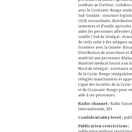
combats au Darfour. Collabor
avec le Croissant-Rouge souda
Sud-Soudan : structure logisti
CICR reconstituée, distributio
semences et d’outils agricoles
aider les personnes affectées 
conflit / Sud du Sénégal : évac
de civils suite à des attaques su
frontière avec la Guinée-Bissa
Distribution de nourriture et 
matériel aux personnes dépla
Matériel médical fourni à un h
Nord du Sénégal : assistance 
de la Croix-Rouge sénégalaise
réfugiés mauritaniens et appel
Ligue des Sociétés de la Croi
et du Croissant-Rouge pour ve
aide à ces personnes.
Radio channel :
Radio Suiss
Internationale, RSI
Confidentiality level :
publ
Publication restrictions :
publication without restrictio