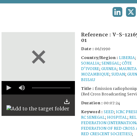
TERMS AND CONDITIONS OF USE
LINKEDIN
X
FAQ
Reference :
V-S-1216
01
Date :
06/1990
Country/Region :
LIBERIA
;
SOMALIA
;
SENEGAL
;
CÔTE
D'IVOIRE
;
GUINEA
;
MAURITA
MOZAMBIQUE
;
SUDAN
;
GUI
BISSAU
0
seconds
Title :
Émission radiophoniq
of
(Red Cross Broadcasting Servi
7
minutes,
Duration :
00:07:24
23
Keyword :
seconds
SEED
;
ICRC PRES
RC SENEGAL
;
HOSPITAL
;
REL
FEDERATION (INTERNATION
FEDERATION OF RED CROSS
RED CRESCENT SOCIETIES)
;