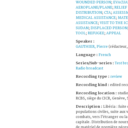
WOUNDED PERSON
;
EVACUA
AEROPLANE/PLANE
;
RELIEF
DISTRIBUTION
;
CTA
;
ASSESS
MEDICAL ASSISTANCE
;
MATE
ASSISTANCE
;
VISIT TO THE I
SUDAN
;
DISPLACED PERSON
TOOL
;
REFUGEE
;
APPEAL
Speaker :
GAUTHIER, Pierre
(rédacteur,
Language :
French
Series/Sub-series :
Test br
Radio broadcast
Recording type :
review
Recording kind :
edited rec
Recording location :
studio
RCBS, siège du CICR, Genève, 
Description :
Libéria : fuite
populations civiles, suite aux 
combats, vers l’étranger ou la
capitale. Distribution de nourr
de matériel de première néces