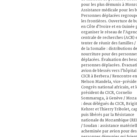
pour les plus démunis à Monro
Assistance médicale pour les b
Personnes déplacées regroupé
les frontières. Ouverture de b
en Côte d’Ivoire et en Guinée 
organiser le réseau de l’Agen
centrale de recherches (ACR) 
tenter de réunir des familles /
de la Somalie : distributions d
nourriture pour des personne
déplacées. Évaluation des beso
personnes déplacées. Évacuat
avion de blessés vers l’hôpital
CICR à Berbera / Rencontre en
Nelson Mandela, vice-préside
Congrès national africain, et l
président du CICR, Cornelio
Sommaruga, à Genève / Moza
: deux délégués du CICR, Brigit
Kehrer et Thierry Tribolet, ca
puis libérés par la Résistance
nationale du Mozambique (
/ Soudan : assistance matériel
acheminée par avion pour des
personnes démunies qui fuient