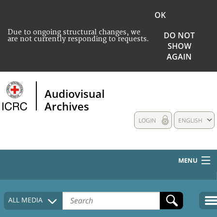
OK
Due to ongoing structural changes, we
DO NOT
are not currently responding to requests.
SHOW
AGAIN
Audiovisual
Archives
LOGIN
ENGLISH
MENU
HOME
ALL MEDIA
COLLECTIONS DESCRIPTION