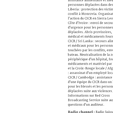
assistance alimentaire et méd
personnes déplacées dans des
Liberia : protection des victi
conflit à Monrovia. Organisa
l’action du CICR en Sierra Le
Côte d’Ivoire : envoi de secou
d’urgence pour les personnes
déplacées. Abris provisoires,
médical et médicaments fourn
CICR / Sri Lanka : secours al
et médicaux pour les personn
touchées par les conflits, en
bateau. Neutralisation de la 
périphérique d’un hôpital, fo
médicaments et matériel par 
et la Croix-Rouge locale / Af
: assassinat d’un employé loc
CICR / Cambodge : assistance
d’une équipe du CICR dans un 
pour les blessés et les perso
déplacées suite aux violences 
Informations sur Red Cross
Broadcasting Service suite au
questions d’un auditeur.
Radio channel :
Radio Suiss