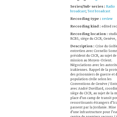
Series/Sub-series :
Radio
broadcast
;
Test broadcast
Recording type :
review
Recording kind :
edited re
Recording location :
studi
RCBS, siège du CICR, Genève, 
Description :
Crise du Golfe
entretien avec Cornelio Som
président du CICR, au sujet de
mission au Moyen-Orient.
Négociations avec les autorit
irakiennes. Rappel de la prot
des prisonniers de guerre et d
population civile selon les
Conventions de Genève / Ent
avec André Duvillard, coordi
siège du CICR, au sujet de la 
place d’un camp de transit po
ressortissants étrangers d’Ir
passent par la Jordanie. Mise
d’une infrastructure pour l’ea
centre de premiers secours / 