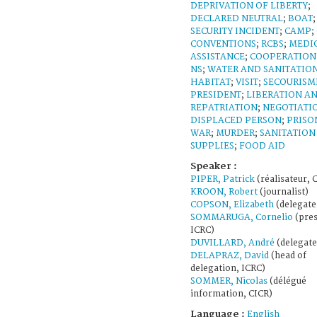
DEPRIVATION OF LIBERTY
;
DECLARED NEUTRAL
;
BOAT
;
SECURITY INCIDENT
;
CAMP
;
CONVENTIONS
;
RCBS
;
MEDI
ASSISTANCE
;
COOPERATION
NS
;
WATER AND SANITATIO
HABITAT
;
VISIT
;
SECOURISM
PRESIDENT
;
LIBERATION A
REPATRIATION
;
NEGOTIATI
DISPLACED PERSON
;
PRISO
WAR
;
MURDER
;
SANITATION
SUPPLIES
;
FOOD AID
Speaker :
PIPER, Patrick
(réalisateur, 
KROON, Robert
(journalist)
COPSON, Elizabeth
(delegate
SOMMARUGA, Cornelio
(pres
ICRC)
DUVILLARD, André
(delegate
DELAPRAZ, David
(head of
delegation, ICRC)
SOMMER, Nicolas
(délégué
information, CICR)
Language :
English