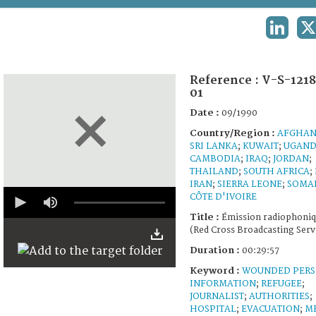
TERMS AND CONDITIONS OF USE
LINKED
X
FAQ
Reference :
V-S-121
01
Date :
09/1990
Country/Region :
AFGHAN
SRI LANKA
;
KUWAIT
;
UGAN
CAMBODIA
;
IRAQ
;
JORDAN
;
THAILAND
;
SOUTH AFRICA
;
IRAN
;
SIERRA LEONE
;
SOMA
0
CÔTE D'IVOIRE
seconds
of
Title :
Émission radiophoni
29
(Red Cross Broadcasting Serv
minutes,
53
Duration :
00:29:57
seconds
Keyword :
WOUNDED PER
INFORMATION
;
REFUGEE
;
JOURNALIST
;
AUTHORITIES
;
HOSPITAL
;
EVACUATION
;
M