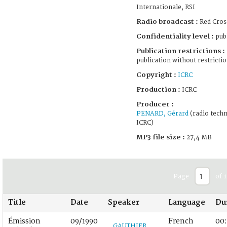
Internationale, RSI
Radio broadcast :
Red Cros
Confidentiality level :
publ
Publication restrictions :
publication without restricti
Copyright :
ICRC
Production :
ICRC
Producer :
PENARD, Gérard
(radio techn
ICRC)
MP3 file size :
27,4 MB
Page
of 1
Title
Date
Speaker
Language
Du
Émission
09/1990
French
00:
GAUTHIER,