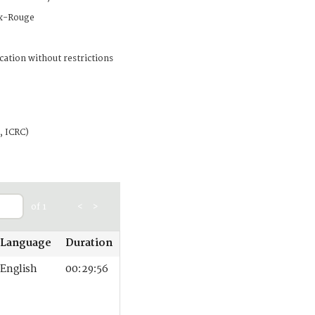
x-Rouge
cation without restrictions
, ICRC)
of 1
<
>
Language
Duration
English
00:29:56