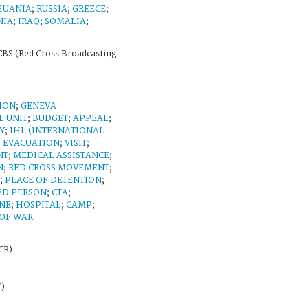
HUANIA
;
RUSSIA
;
GREECE
;
NIA
;
IRAQ
;
SOMALIA
;
BS (Red Cross Broadcasting
ION
;
GENEVA
L UNIT
;
BUDGET
;
APPEAL
;
Y
;
IHL (INTERNATIONAL
;
EVACUATION
;
VISIT
;
NT
;
MEDICAL ASSISTANCE
;
N
;
RED CROSS MOVEMENT
;
;
PLACE OF DETENTION
;
D PERSON
;
CTA
;
NE
;
HOSPITAL
;
CAMP
;
 OF WAR
CR)
C)