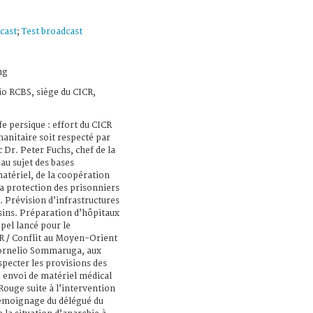
cast
;
Test broadcast
ng
io RCBS, siège du CICR,
fe persique : effort du CICR
manitaire soit respecté par
c Dr. Peter Fuchs, chef de la
 au sujet des bases
matériel, de la coopération
la protection des prisonniers
e. Prévision d’infrastructures
isins. Préparation d’hôpitaux
pel lancé pour le
R / Conflit au Moyen-Orient
Cornelio Sommaruga, aux
especter les provisions des
: envoi de matériel médical
Rouge suite à l’intervention
 Témoignage du délégué du