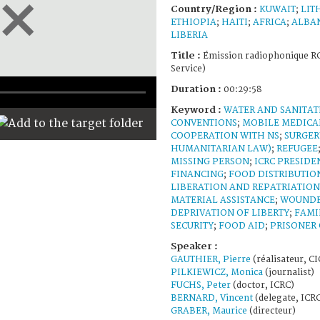
Country/Region :
KUWAIT
;
LIT
ETHIOPIA
;
HAITI
;
AFRICA
;
ALBA
LIBERIA
Title :
Émission radiophonique RC
Service)
Duration :
00:29:58
Keyword :
WATER AND SANITAT
CONVENTIONS
;
MOBILE MEDICA
COOPERATION WITH NS
;
SURGER
HUMANITARIAN LAW)
;
REFUGEE
MISSING PERSON
;
ICRC PRESIDE
FINANCING
;
FOOD DISTRIBUTIO
LIBERATION AND REPATRIATION
MATERIAL ASSISTANCE
;
WOUNDE
DEPRIVATION OF LIBERTY
;
FAMI
SECURITY
;
FOOD AID
;
PRISONER
Speaker :
GAUTHIER, Pierre
(réalisateur, CI
PILKIEWICZ, Monica
(journalist)
FUCHS, Peter
(doctor, ICRC)
BERNARD, Vincent
(delegate, ICR
GRABER, Maurice
(directeur)