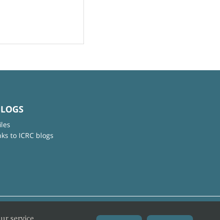
BLOGS
iles
nks to ICRC blogs
ur service.