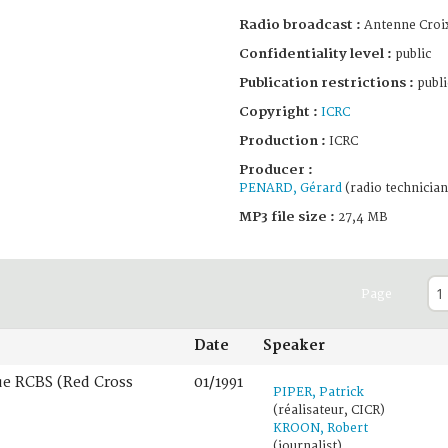
Radio broadcast :
Antenne Croi
Confidentiality level :
public
Publication restrictions :
publi
Copyright :
ICRC
Production :
ICRC
Producer :
PENARD, Gérard
(radio technician
MP3 file size :
27,4 MB
Page
Date
Speaker
ue RCBS (Red Cross
01/1991
PIPER, Patrick
(réalisateur, CICR)
KROON, Robert
(journalist)