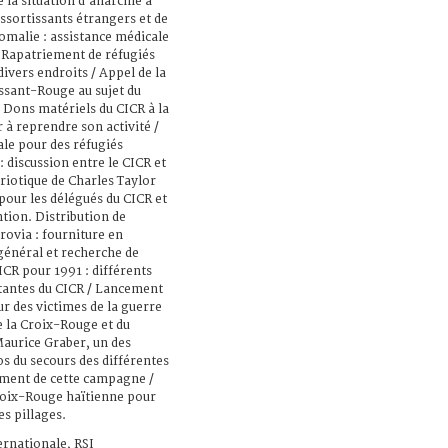
 la situation d’anarchie à
ssortissants étrangers et de
Somalie : assistance médicale
. Rapatriement de réfugiés
ivers endroits / Appel de la
ssant-Rouge au sujet du
/ Dons matériels du CICR à la
 à reprendre son activité /
ale pour des réfugiés
: discussion entre le CICR et
riotique de Charles Taylor
 pour les délégués du CICR et
ntion. Distribution de
rovia : fourniture en
général et recherche de
CR pour 1991 : différents
tantes du CICR / Lancement
 des victimes de la guerre
 la Croix-Rouge et du
aurice Graber, un des
s du secours des différentes
lement de cette campagne /
Croix-Rouge haïtienne pour
es pillages.
ernationale, RSI