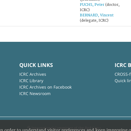
FUCHS, Peter
(doctor,
ICRC)
BERNARD, Vincent
(delegate, ICRC)
QUICK LINKS
ICRC 
ICRC Archives
CROSS-f
ICRC Library
Quick li
ICRC Archives on Facebook
ICRC Newsroom
© International Committee of the Red Cross
in order to understand visitor preferences and keep improving o