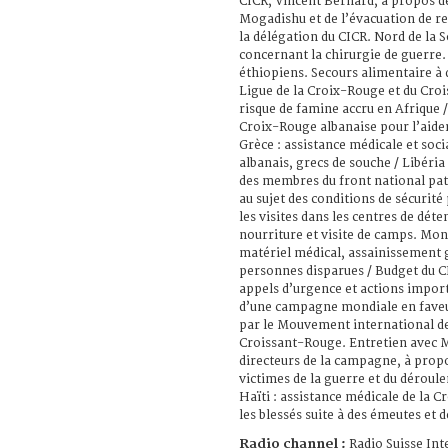
CICR, Vincent Bernard, à propos de
Mogadishu et de l’évacuation de re
la délégation du CICR. Nord de la 
concernant la chirurgie de guerre
éthiopiens. Secours alimentaire à d
Ligue de la Croix-Rouge et du Croi
risque de famine accru en Afrique 
Croix-Rouge albanaise pour l’aider
Grèce : assistance médicale et soci
albanais, grecs de souche / Libéria 
des membres du front national pat
au sujet des conditions de sécurité
les visites dans les centres de déte
nourriture et visite de camps. Mon
matériel médical, assainissement 
personnes disparues / Budget du CI
appels d’urgence et actions impor
d’une campagne mondiale en faveur
par le Mouvement international de
Croissant-Rouge. Entretien avec M
directeurs de la campagne, à propo
victimes de la guerre et du dérou
Haïti : assistance médicale de la 
les blessés suite à des émeutes et d
Radio channel :
Radio Suisse Int