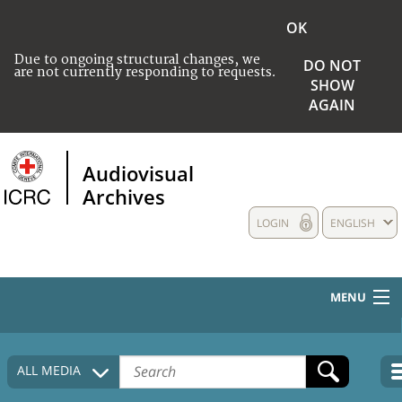
OK
Due to ongoing structural changes, we
DO NOT
are not currently responding to requests.
SHOW
AGAIN
Audiovisual
Archives
LOGIN
ENGLISH
MENU
HOME
ALL MEDIA
COLLECTIONS DESCRIPTION