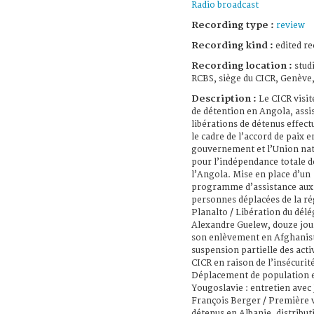
Radio broadcast
Recording type :
review
Recording kind :
edited re
Recording location :
stud
RCBS, siège du CICR, Genève,
Description :
Le CICR visit
de détention en Angola, assis
libérations de détenus effect
le cadre de l’accord de paix e
gouvernement et l’Union nat
pour l’indépendance totale d
l’Angola. Mise en place d’un
programme d’assistance aux
personnes déplacées de la ré
Planalto / Libération du dél
Alexandre Guelew, douze jou
son enlèvement en Afghanist
suspension partielle des acti
CICR en raison de l’insécurité
Déplacement de population 
Yougoslavie : entretien avec
François Berger / Première v
détenus en Albanie, distribut