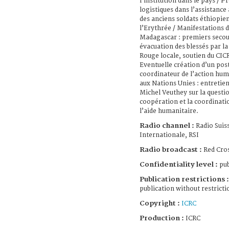
l’institution dans le pays / 
logistiques dans l’assistance
des anciens soldats éthiopie
l’Erythrée / Manifestations 
Madagascar : premiers secou
évacuation des blessés par la
Rouge locale, soutien du CICR
Eventuelle création d’un pos
coordinateur de l’action hum
aux Nations Unies : entretie
Michel Veuthey sur la questio
coopération et la coordinati
l’aide humanitaire.
Radio channel :
Radio Suis
Internationale, RSI
Radio broadcast :
Red Cro
Confidentiality level :
pub
Publication restrictions :
publication without restricti
Copyright :
ICRC
Production :
ICRC