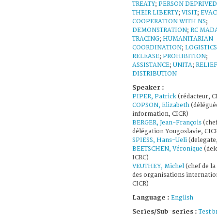
TREATY
;
PERSON DEPRIVED
THEIR LIBERTY
;
VISIT
;
EVAC
COOPERATION WITH NS
;
DEMONSTRATION
;
RC MAD
TRACING
;
HUMANITARIAN
COORDINATION
;
LOGISTICS
RELEASE
;
PROHIBITION
;
ASSISTANCE
;
UNITA
;
RELIE
DISTRIBUTION
Speaker :
PIPER, Patrick
(rédacteur, C
COPSON, Elizabeth
(délégué
information, CICR)
BERGER, Jean-François
(chef
délégation Yougoslavie, CIC
SPIESS, Hans-Ueli
(delegate
BEETSCHEN, Véronique
(del
ICRC)
VEUTHEY, Michel
(chef de la
des organisations internatio
CICR)
Language :
English
Series/Sub-series :
Test b