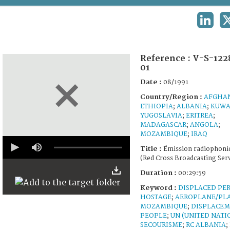
TERMS AND CONDITIONS OF USE
LINKED
FAQ
Reference :
V-S-122
01
Date :
08/1991
Country/Region :
AFGHAN
ETHIOPIA
;
ALBANIA
;
KUWA
YUGOSLAVIA
;
ERITREA
;
MADAGASCAR
;
ANGOLA
;
MOZAMBIQUE
;
IRAQ
0
seconds
Title :
Émission radiophoni
of
(Red Cross Broadcasting Serv
29
minutes,
Duration :
00:29:59
55
Keyword :
seconds
DISPLACED PE
HOSTAGE
;
AEROPLANE/PL
MOZAMBIQUE
;
DISPLACEM
PEOPLE
;
UN (UNITED NATI
SECOURISME
;
RC ALBANIA
;