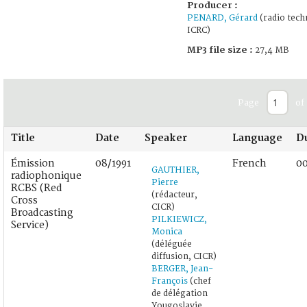
Producer :
PENARD, Gérard
(radio tech
ICRC)
MP3 file size :
27,4 MB
Page
of 
Title
Date
Speaker
Language
D
Émission
08/1991
French
00
GAUTHIER,
radiophonique
Pierre
RCBS (Red
(rédacteur,
Cross
CICR)
Broadcasting
PILKIEWICZ,
Service)
Monica
(déléguée
diffusion, CICR)
BERGER, Jean-
François
(chef
de délégation
Yougoslavie,