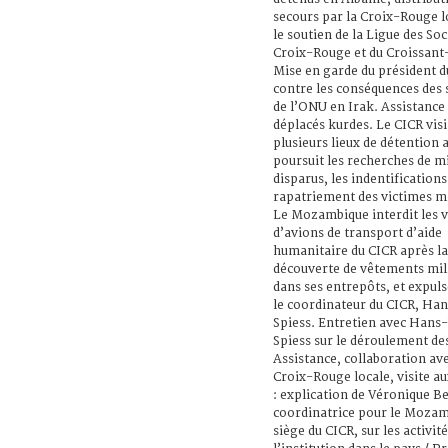
secours par la Croix-Rouge l
le soutien de la Ligue des Soc
Croix-Rouge et du Croissant
Mise en garde du président d
contre les conséquences des 
de l’ONU en Irak. Assistance
déplacés kurdes. Le CICR visi
plusieurs lieux de détention 
poursuit les recherches de mi
disparus, les indentifications 
rapatriement des victimes mil
Le Mozambique interdit les v
d’avions de transport d’aide
humanitaire du CICR après la
découverte de vêtements mili
dans ses entrepôts, et expuls
le coordinateur du CICR, Han
Spiess. Entretien avec Hans-
Spiess sur le déroulement des
Assistance, collaboration ave
Croix-Rouge locale, visite a
: explication de Véronique B
coordinatrice pour le Mozam
siège du CICR, sur les activité