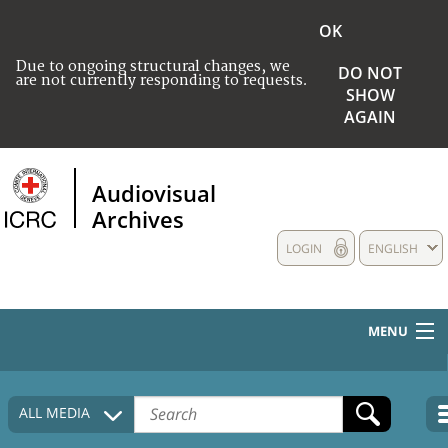
OK
Due to ongoing structural changes, we
DO NOT
are not currently responding to requests.
SHOW
AGAIN
Audiovisual
Archives
LOGIN
ENGLISH
MENU
HOME
ALL MEDIA
COLLECTIONS DESCRIPTION