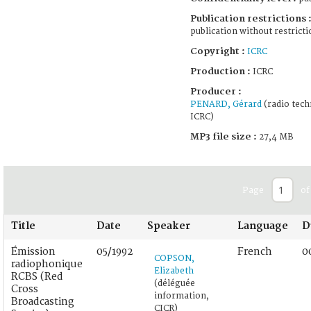
Publication restrictions 
publication without restricti
Copyright :
ICRC
Production :
ICRC
Producer :
PENARD, Gérard
(radio tech
ICRC)
MP3 file size :
27,4 MB
Page
of
Title
Date
Speaker
Language
D
Émission
05/1992
French
0
COPSON,
radiophonique
Elizabeth
RCBS (Red
(déléguée
Cross
information,
Broadcasting
CICR)