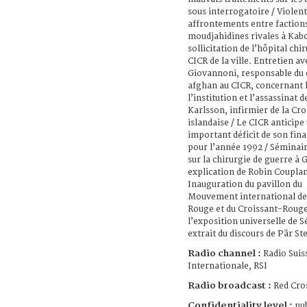
sous interrogatoire / Violent
affrontements entre faction
moudjahidines rivales à Kabo
sollicitation de l’hôpital chi
CICR de la ville. Entretien a
Giovannoni, responsable du 
afghan au CICR, concernant l
l’institution et l’assassinat d
Karlsson, infirmier de la Cr
islandaise / Le CICR anticipe
important déficit de son fi
pour l’année 1992 / Séminai
sur la chirurgie de guerre à 
explication de Robin Couplan
Inauguration du pavillon du
Mouvement international de 
Rouge et du Croissant-Rouge
l’exposition universelle de Sé
extrait du discours de Pär St
Radio channel :
Radio Suis
Internationale, RSI
Radio broadcast :
Red Cro
Confidentiality level :
pub