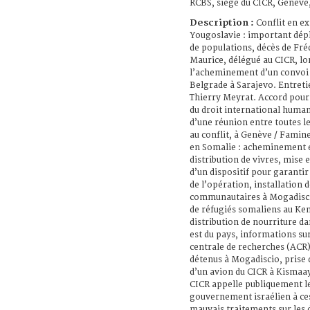
RCBS, siège du CICR, Genève,
Description :
Conflit en ex
Yougoslavie : important dé
de populations, décès de Fré
Maurice, délégué au CICR, lo
l’acheminement d’un convoi
Belgrade à Sarajevo. Entreti
Thierry Meyrat. Accord pour 
du droit international human
d’une réunion entre toutes le
au conflit, à Genève / Famine
en Somalie : acheminement 
distribution de vivres, mise 
d’un dispositif pour garantir 
de l’opération, installation d
communautaires à Mogadisci
de réfugiés somaliens au Ken
distribution de nourriture da
est du pays, informations su
centrale de recherches (ACR),
détenus à Mogadiscio, prise 
d’un avion du CICR à Kismaay
CICR appelle publiquement l
gouvernement israélien à ce
mauvais traitements sur les 