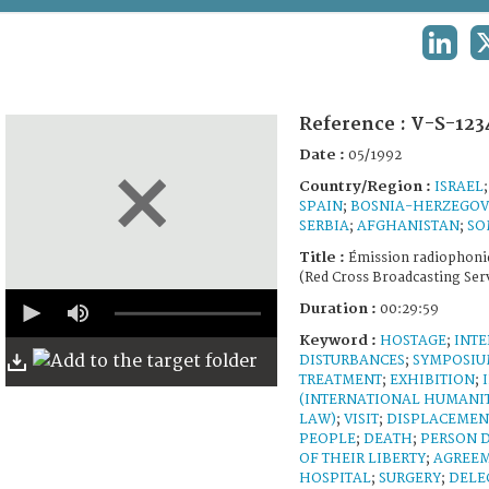
TERMS AND CONDITIONS OF USE
LINKE
FAQ
Reference :
V-S-123
Date :
05/1992
Country/Region :
ISRAEL
SPAIN
;
BOSNIA-HERZEGOV
SERBIA
;
AFGHANISTAN
;
SO
Title :
Émission radiophoni
(Red Cross Broadcasting Ser
0
Duration :
00:29:59
seconds
of
Keyword :
HOSTAGE
;
INT
29
DISTURBANCES
;
SYMPOSI
minutes,
TREATMENT
;
EXHIBITION
;
55
seconds
(INTERNATIONAL HUMANI
LAW)
;
VISIT
;
DISPLACEMEN
PEOPLE
;
DEATH
;
PERSON 
OF THEIR LIBERTY
;
AGREE
HOSPITAL
;
SURGERY
;
DELE