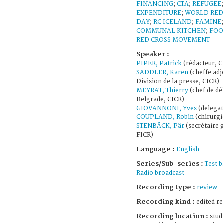
FINANCING
;
CTA
;
REFUGEE
EXPENDITURE
;
WORLD RED
DAY
;
RC ICELAND
;
FAMINE
;
COMMUNAL KITCHEN
;
FOO
RED CROSS MOVEMENT
Speaker :
PIPER, Patrick
(rédacteur, C
SADDLER, Karen
(cheffe adj
Division de la presse, CICR)
MEYRAT, Thierry
(chef de dé
Belgrade, CICR)
GIOVANNONI, Yves
(delegat
COUPLAND, Robin
(chirurgi
STENBÄCK, Pär
(secrétaire 
FICR)
Language :
English
Series/Sub-series :
Test 
Radio broadcast
Recording type :
review
Recording kind :
edited r
Recording location :
stud