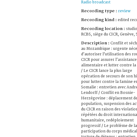
Radio broadcast
Recording type :
review
Recording kind :
edited rec
Recording location :
studio
RCBS, siège du CICR, Genève, 
Description :
Conflit et séc
au Mozambique : urgente néce
d’autoriser l’utilisation des ro
CICR pour assurer l’assistance
alimentaire et lutter contre l
/ Le CICR lance la plus large
opération de secours de son hi
pour lutter contre la famine e
Somalie : entretien avec Andr
Lendorff / Conflit en Bosnie-
Herzégovine : déplacement d
population, suspension des act
du CICR en raison des violatio
répétées du droit internationa
humanitaire, redéploiement
progressif / Le problème de la
participation du corps médical
torture de détenus : entretien