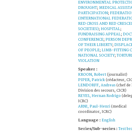
ENVIRONMENTAL PROTECTI
DROUGHT
;
MEDICAL ASSIST
PARTICIPATION
;
FEDERATIO
(INTERNATIONAL FEDERATI
RED CROSS AND RED CRESCE
SOCIETIES)
;
HOSPITAL
;
FUNDRAISING APPEAL
;
DOC
CONFERENCE
;
PERSON DEPR
OF THEIR LIBERTY
;
DISPLAC
OF PEOPLE
;
LIMB-FITTING 
NATIONAL SOCIETY
;
TORTUR
VIOLATION
Speaker :
KROON, Robert
(journalist)
PIPER, Patrick
(rédacteur, CI
LENDORFF, Andreas
(chef de 
Division des secours, CICR)
REYES, Hernan Rodrigo
(deleg
ICRC)
ARNI, Paul-Henri
(medical
coordinator, ICRC)
Language :
English
Series/Sub-series :
Test br