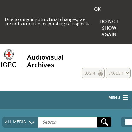
OK
Due to ongoing structural changes, we
DO NOT
are not currently responding to requests.
SHOW
AGAIN
Audiovisual
Archives
LOGIN
ENGLISH
MENU
HOME
ALL MEDIA
COLLECTIONS DESCRIPTION