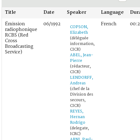
Title
Date
Speaker
Language
Dur
Émission
06/1992
French
00:2
COPSON,
radiophonique
Elizabeth
RCBS (Red
(déléguée
Cross
information,
Broadcasting
CICR)
Service)
ABEL, Jean-
Pierre
(rédacteur,
CICR)
LENDORFF,
Andreas
(chef de la
Division des
secours,
CICR)
REYES,
Hernan
Rodrigo
(delegate,
ICRC)
ARNI, Paul-