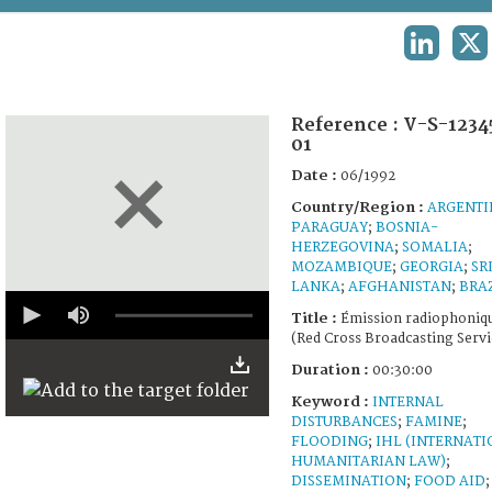
TERMS AND CONDITIONS OF USE
LINKEDIN
X
FAQ
Reference :
V-S-1234
01
Date :
06/1992
Country/Region :
ARGENTI
PARAGUAY
;
BOSNIA-
HERZEGOVINA
;
SOMALIA
;
MOZAMBIQUE
;
GEORGIA
;
SR
LANKA
;
AFGHANISTAN
;
BRA
0
seconds
Title :
Émission radiophoniq
of
(Red Cross Broadcasting Servi
29
minutes,
Duration :
00:30:00
56
Keyword :
seconds
INTERNAL
DISTURBANCES
;
FAMINE
;
FLOODING
;
IHL (INTERNAT
HUMANITARIAN LAW)
;
DISSEMINATION
;
FOOD AID
;