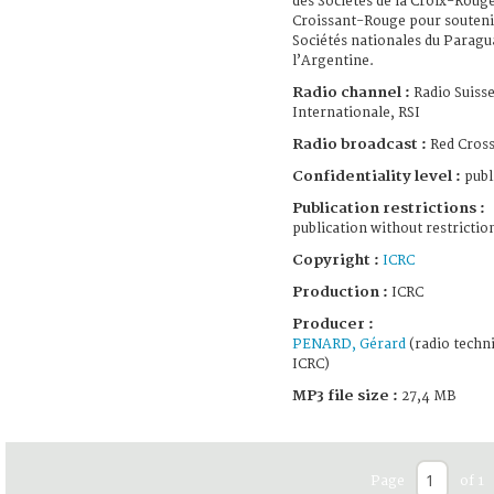
des Sociétés de la Croix-Rouge
Croissant-Rouge pour souteni
Sociétés nationales du Paragu
l’Argentine.
Radio channel :
Radio Suiss
Internationale, RSI
Radio broadcast :
Red Cross
Confidentiality level :
publ
Publication restrictions :
publication without restrictio
Copyright :
ICRC
Production :
ICRC
Producer :
PENARD, Gérard
(radio techni
ICRC)
MP3 file size :
27,4 MB
Page
of 1