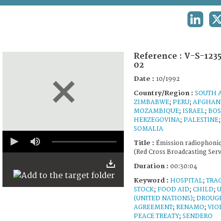
TERMS AND CONDITIONS OF USE
LINKED
X
FAQ
Reference :
V-S-123
02
Date :
10/1992
Country/Region :
SOUTH 
ZIMBABWE
;
PERU
;
AFGHAN
MOZAMBIQUE
;
ISRAEL
;
BOS
HERZEGOVINA
;
PALESTINE
;
SOMALIA
0
seconds
Title :
Émission radiophoni
of
(Red Cross Broadcasting Serv
30
minutes,
Duration :
00:30:04
0
Keyword :
HOSPITAL
;
TRA
STOCK
;
FOOD AID
;
CHILD
;
(UNITED NATIONS)
;
DROUG
AGREEMENT
;
RENAMO
;
VIO
PEACE TREATY
;
SENDERO