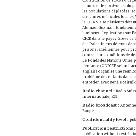
Constitution de stocks d’urg
le nord et le nord-ouest du p
les populations déplacées, so
structures médicales locales /
le CICR visite plusieurs déten
Abimael Guzmán, fondateur d
lumineux. Explications sur l’
CICR dans le pays / Grève de 
des Palestiniens détenus dans
prisons israéliennes pour pr
contre leurs conditions de dé
Le Fonds des Nations Unies 
l’enfance (UNICEF selon l'a
anglais) organise une réunion
problème des enfants dans la
entretien avec René Kosirnik
Radio channel :
Radio Suis
Internationale, RSI
Radio broadcast :
Antenne
Rouge
Confidentiality level :
pub
Publication restrictions :
publication without restricti