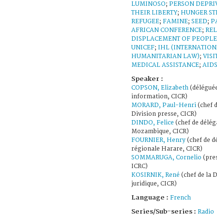
LUMINOSO
;
PERSON DEPRI
THEIR LIBERTY
;
HUNGER ST
REFUGEE
;
FAMINE
;
SEED
;
P
AFRICAN CONFERENCE
;
REL
DISPLACEMENT OF PEOPLE
UNICEF
;
IHL (INTERNATIO
HUMANITARIAN LAW)
;
VISI
MEDICAL ASSISTANCE
;
AID
Speaker :
COPSON, Elizabeth
(délégué
information, CICR)
MORARD, Paul-Henri
(chef d
Division presse, CICR)
DINDO, Felice
(chef de délég
Mozambique, CICR)
FOURNIER, Henry
(chef de d
régionale Harare, CICR)
SOMMARUGA, Cornelio
(pres
ICRC)
KOSIRNIK, René
(chef de la D
juridique, CICR)
Language :
French
Series/Sub-series :
Radio