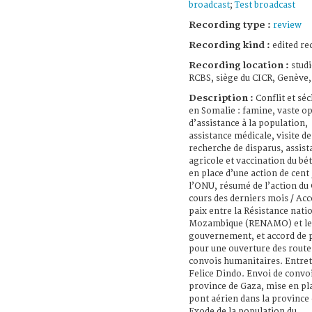
broadcast
;
Test broadcast
Recording type :
review
Recording kind :
edited re
Recording location :
studi
RCBS, siège du CICR, Genève,
Description :
Conflit et sé
en Somalie : famine, vaste o
d’assistance à la population,
assistance médicale, visite de
recherche de disparus, assist
agricole et vaccination du bét
en place d’une action de cent
l’ONU, résumé de l’action du
cours des derniers mois / Acc
paix entre la Résistance nati
Mozambique (RENAMO) et le
gouvernement, et accord de 
pour une ouverture des route
convois humanitaires. Entret
Felice Dindo. Envoi de convoi
province de Gaza, mise en pl
pont aérien dans la province 
Exode de la population du