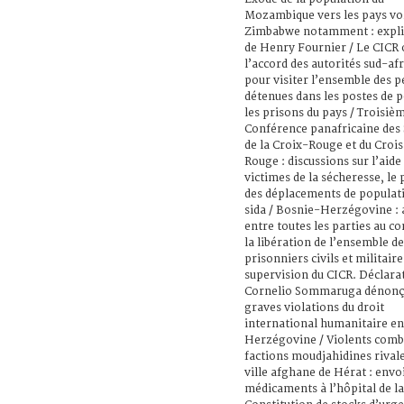
Mozambique vers les pays voi
Zimbabwe notamment : expli
de Henry Fournier / Le CICR 
l’accord des autorités sud-af
pour visiter l’ensemble des 
détenues dans les postes de p
les prisons du pays / Troisiè
Conférence panafricaine des 
de la Croix-Rouge et du Croi
Rouge : discussions sur l’aide
victimes de la sécheresse, le
des déplacements de populati
sida / Bosnie-Herzégovine : 
entre toutes les parties au co
la libération de l’ensemble de
prisonniers civils et militaire
supervision du CICR. Déclara
Cornelio Sommaruga dénonça
graves violations du droit
international humanitaire e
Herzégovine / Violents comb
factions moudjahidines rivale
ville afghane de Hérat : envo
médicaments à l’hôpital de la 