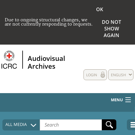
OK
Due to ongoing structural changes, we
DO NOT
are not currently responding to requests.
SHOW
AGAIN
Audiovisual
Archives
LOGIN
ENGLISH
MENU
HOME
ALL MEDIA
COLLECTIONS DESCRIPTION