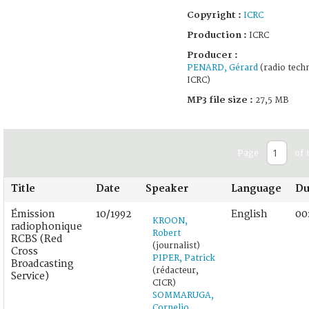
Copyright :
ICRC
Production :
ICRC
Producer :
PENARD, Gérard
(radio techn
ICRC)
MP3 file size :
27,5 MB
Page
of 
Title
Date
Speaker
Language
Du
Émission
10/1992
English
00
KROON,
radiophonique
Robert
RCBS (Red
(journalist)
Cross
PIPER, Patrick
Broadcasting
(rédacteur,
Service)
CICR)
SOMMARUGA,
Cornelio