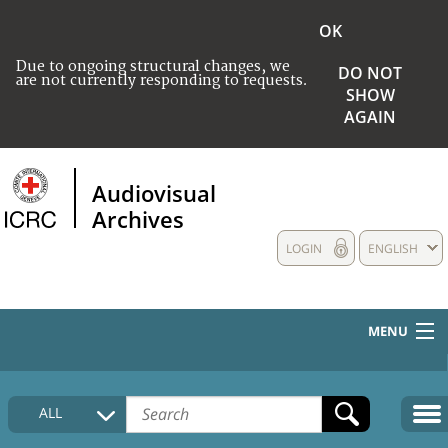
OK
Due to ongoing structural changes, we
DO NOT
are not currently responding to requests.
SHOW
AGAIN
Audiovisual
Archives
LOGIN
ENGLISH
MENU
HOME
ALL
COLLECTIONS DESCRIPTION
MEDIA