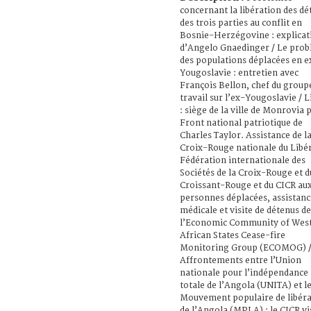
concernant la libération des dé
des trois parties au conflit en
Bosnie-Herzégovine : explicat
d’Angelo Gnaedinger / Le pro
des populations déplacées en e
Yougoslavie : entretien avec
François Bellon, chef du group
travail sur l’ex-Yougoslavie / L
: siège de la ville de Monrovia p
Front national patriotique de
Charles Taylor. Assistance de l
Croix-Rouge nationale du Libéri
Fédération internationale des
Sociétés de la Croix-Rouge et d
Croissant-Rouge et du CICR au
personnes déplacées, assistanc
médicale et visite de détenus de
l’Economic Community of Wes
African States Cease-fire
Monitoring Group (ECOMOG) 
Affrontements entre l’Union
nationale pour l’indépendance
totale de l’Angola (UNITA) et l
Mouvement populaire de libéra
de l’Angola (MPLA) : le CICR vi