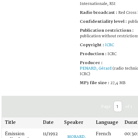
Internationale, RSI
Radio broadcast :
Red Cross 
Confidentiality level :
publi
Publication restrictions :
publication without restriction
Copyright :
ICRC
Production :
ICRC
Producer :
PENARD, Gérard
(radio technic
ICRC)
MP3 file size :
27,4 MB
Page
of 1
Title
Date
Speaker
Language
Durat
Émission
11/1992
French
00:30
MORARD,