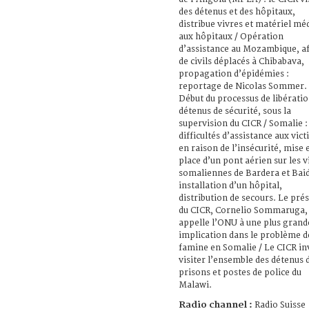
des détenus et des hôpitaux,
distribue vivres et matériel méd
aux hôpitaux / Opération
d’assistance au Mozambique, af
de civils déplacés à Chibabava,
propagation d’épidémies :
reportage de Nicolas Sommer.
Début du processus de libératio
détenus de sécurité, sous la
supervision du CICR / Somalie :
difficultés d’assistance aux vic
en raison de l’insécurité, mise 
place d’un pont aérien sur les vi
somaliennes de Bardera et Bai
installation d’un hôpital,
distribution de secours. Le pré
du CICR, Cornelio Sommaruga,
appelle l’ONU à une plus grand
implication dans le problème d
famine en Somalie / Le CICR inv
visiter l’ensemble des détenus 
prisons et postes de police du
Malawi.
Radio channel :
Radio Suisse