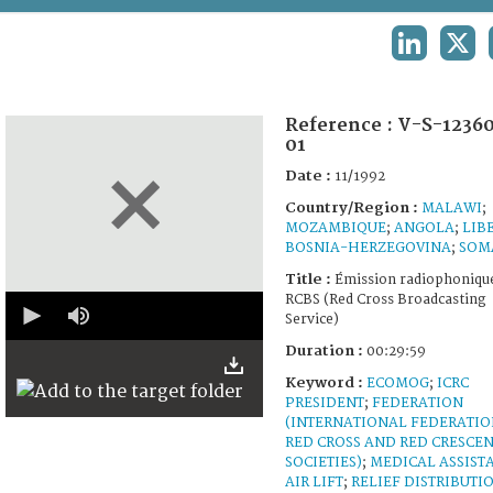
TERMS AND CONDITIONS OF USE
LINKEDIN
X
FAQ
Reference :
V-S-1236
01
Date :
11/1992
Country/Region :
MALAWI
;
MOZAMBIQUE
;
ANGOLA
;
LIB
BOSNIA-HERZEGOVINA
;
SOM
Title :
Émission radiophoniqu
0
RCBS (Red Cross Broadcasting
seconds
Service)
of
0
Duration :
00:29:59
seconds
Keyword :
ECOMOG
;
ICRC
PRESIDENT
;
FEDERATION
(INTERNATIONAL FEDERATIO
RED CROSS AND RED CRESCEN
SOCIETIES)
;
MEDICAL ASSIST
AIR LIFT
;
RELIEF DISTRIBUTI