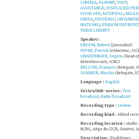
LIBERIA
;
FAMINE
;
VISIT
;
ASSISTANCE
;
DISPLACED PER
FOOD AID
;
HOSPITAL
;
RELEA
UNITA
;
EPIDEMIC
;
UN (UNITE
NATIONS)
;
PERSON DEPRIVED
THEIR LIBERTY
Speaker :
KROON, Robert
(journalist)
PIPER, Patrick
(rédacteur, CIC
GNAEDINGER, Angelo
(head of
detention unit, ICRC)
BELLON, François
(delegate, I
SOMMER, Nicolas
(delegate, I
Language :
English
Series/Sub-series :
Test
broadcast
;
Radio broadcast
Recording type :
review
Recording kind :
edited reco
Recording location :
studio 
RCBS, siège du CICR, Genève, S
Description :
Problèmes