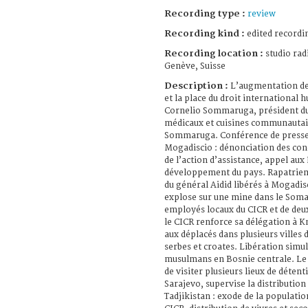
Recording type :
review
Recording kind :
edited recordi
Recording location :
studio rad
Genève, Suisse
Description :
L’augmentation de 
et la place du droit international 
Cornelio Sommaruga, président du 
médicaux et cuisines communautai
Sommaruga. Conférence de presse 
Mogadiscio : dénonciation des cond
de l’action d’assistance, appel aux
développement du pays. Rapatrieme
du général Aidid libérés à Mogadis
explose sur une mine dans le Somal
employés locaux du CICR et de deux 
le CICR renforce sa délégation à Kn
aux déplacés dans plusieurs villes 
serbes et croates. Libération simu
musulmans en Bosnie centrale. Le 
de visiter plusieurs lieux de déten
Sarajevo, supervise la distributio
Tadjikistan : exode de la populatio