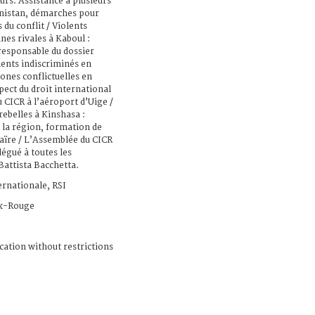
ours. Assistance à plusieurs
anistan, démarches pour
 du conflit / Violents
es rivales à Kaboul :
esponsable du dossier
nts indiscriminés en
ones conflictuelles en
spect du droit international
 CICR à l’aéroport d’Uige /
rebelles à Kinshasa :
 la région, formation de
Zaïre / L’Assemblée du CICR
légué à toutes les
Battista Bacchetta.
ernationale, RSI
x-Rouge
cation without restrictions