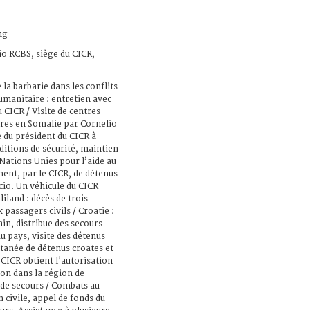
ng
io RCBS, siège du CICR,
la barbarie dans les conflits
humanitaire : entretien avec
CICR / Visite de centres
res en Somalie par Cornelio
du président du CICR à
itions de sécurité, maintien
 Nations Unies pour l’aide au
nt, par le CICR, de détenus
cio. Un véhicule du CICR
iland : décès de trois
passagers civils / Croatie :
in, distribue des secours
du pays, visite des détenus
ltanée de détenus croates et
CICR obtient l’autorisation
tion dans la région de
n de secours / Combats au
n civile, appel de fonds du