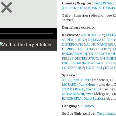
Country/Region :
TAJIKISTAN
;
AFGHANISTAN
;
BOSNIA-HERZE
Title :
Émission radiophonique RC
Service)
Duration :
00:29:35
Keyword :
NATIONALITY
;
RELEA
APPEAL
;
MINE
;
DELEGATE
;
VISIT
(INTERNATIONAL HUMANITARIA
DEPRIVED OF THEIR LIBERTY
;
IC
BOMBARDMENT
;
DISPLACEMENT
RELIEF DISTRIBUTION
;
UN (UNIT
INDISCRIMINATE ATTACK
;
SECUR
CONFERENCE
;
HOSPITAL
;
DEAT
Speaker :
ABEL, Jean-Pierre
(rédacteur, CIC
MORARD, Paul-Henri
(chef de la 
SOMMARUGA, Cornelio
(president
GIOVANNONI, Yves
(delegate, IC
BACCHETTA, Gian-Battista
(deput
Language :
French
Series/Sub-series :
Test broadc