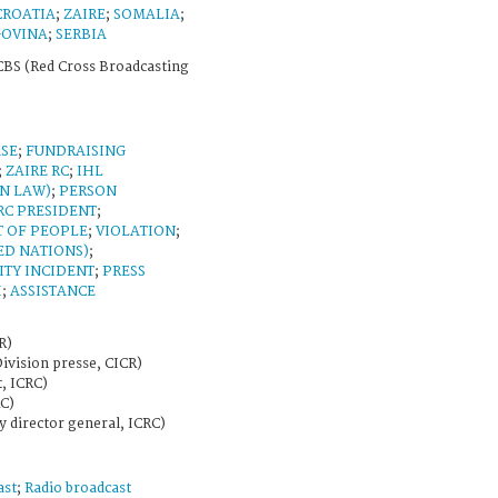
CROATIA
;
ZAIRE
;
SOMALIA
;
GOVINA
;
SERBIA
BS (Red Cross Broadcasting
SE
;
FUNDRAISING
;
ZAIRE RC
;
IHL
N LAW)
;
PERSON
RC PRESIDENT
;
 OF PEOPLE
;
VIOLATION
;
ED NATIONS)
;
ITY INCIDENT
;
PRESS
H
;
ASSISTANCE
R)
Division presse, CICR)
, ICRC)
RC)
y director general, ICRC)
ast
;
Radio broadcast