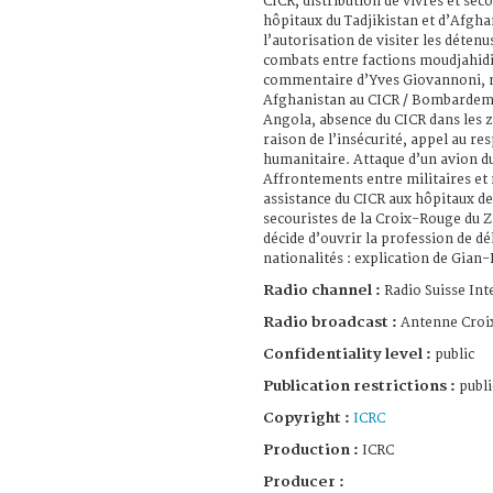
CICR, distribution de vivres et sec
hôpitaux du Tadjikistan et d’Afgh
l’autorisation de visiter les détenus
combats entre factions moudjahidin
commentaire d’Yves Giovannoni, r
Afghanistan au CICR / Bombardeme
Angola, absence du CICR dans les z
raison de l’insécurité, appel au re
humanitaire. Attaque d’un avion du
Affrontements entre militaires et 
assistance du CICR aux hôpitaux de
secouristes de la Croix-Rouge du 
décide d’ouvrir la profession de dé
nationalités : explication de Gian-
Radio channel :
Radio Suisse Int
Radio broadcast :
Antenne Croi
Confidentiality level :
public
Publication restrictions :
publi
Copyright :
ICRC
Production :
ICRC
Producer :