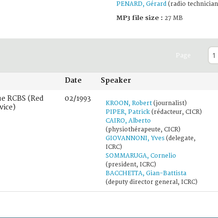
PENARD, Gérard
(radio technician
MP3 file size :
27 MB
Page
Date
Speaker
ue RCBS (Red
02/1993
KROON, Robert
(journalist)
vice)
PIPER, Patrick
(rédacteur, CICR)
CAIRO, Alberto
(physiothérapeute, CICR)
GIOVANNONI, Yves
(delegate,
ICRC)
SOMMARUGA, Cornelio
(president, ICRC)
BACCHETTA, Gian-Battista
(deputy director general, ICRC)