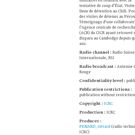
militaires en relation avec la
tentative de coup d’État. Visite
lieux de détention au Chili. Po
des visites de détenus au Pérou
Témoignage d’une collaboratr
l’Agence centrale de recherch
(ACR) du CICR ayant retrouvé s
disparu au Cambodge depuis q
ans.
Radio channel :
Radio Suisse
Internationale, RSI
Radio broadcast :
Antenne C
Rouge
Confidentiality level :
publ
Publication restrictions :
publication without restrictio
Copyright :
ICRC
Production :
ICRC
Producer :
PENARD, Gérard
(radio techni
ICRC)