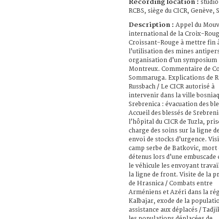
Recording location :
studio
RCBS, siège du CICR, Genève, 
Description :
Appel du Mou
international de la Croix-Roug
Croissant-Rouge à mettre fin 
l’utilisation des mines antiper
organisation d’un symposium 
Montreux. Commentaire de Co
Sommaruga. Explications de 
Russbach / Le CICR autorisé à
intervenir dans la ville bosnia
Srebrenica : évacuation des ble
Accueil des blessés de Srebreni
l’hôpital du CICR de Tuzla, pris
charge des soins sur la ligne d
envoi de stocks d’urgence. Visi
camp serbe de Batkovic, mort
détenus lors d’une embuscade 
le véhicule les envoyant travai
la ligne de front. Visite de la p
de Hrasnica / Combats entre
Arméniens et Azéri dans la ré
Kalbajar, exode de la populati
assistance aux déplacés / Tadji
les populations déplacées de