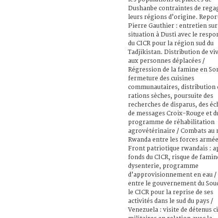
Dushanbe contraintes de rega
leurs régions d’origine. Repor
Pierre Gauthier : entretien sur
situation à Dusti avec le respo
du CICR pour la région sud du
Tadjikistan. Distribution de vi
aux personnes déplacées /
Régression de la famine en Som
fermeture des cuisines
communautaires, distribution 
rations sèches, poursuite des
recherches de disparus, des é
de messages Croix-Rouge et d
programme de réhabilitation
agrovétérinaire / Combats au 
Rwanda entre les forces armées
Front patriotique rwandais : a
fonds du CICR, risque de famin
dysenterie, programme
d’approvisionnement en eau /
entre le gouvernement du Sou
le CICR pour la reprise de ses
activités dans le sud du pays /
Venezuela : visite de détenus ci