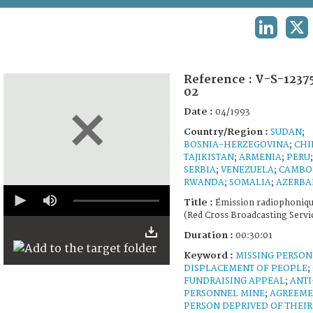
TERMS AND CONDITIONS OF USE
LINKEDIN
X
FAQ
Reference :
V-S-1237
02
Date :
04/1993
Country/Region :
SUDAN
;
BOSNIA-HERZEGOVINA
;
CHI
TAJIKISTAN
;
ARMENIA
;
PERU
;
SERBIA
;
VENEZUELA
;
CAMBO
RWANDA
;
SOMALIA
;
AZERBA
0
seconds
Title :
Émission radiophoniq
of
(Red Cross Broadcasting Servi
29
minutes,
Duration :
00:30:01
57
Keyword :
seconds
MISSING PERSON
DISPLACEMENT OF PEOPLE
;
FUNDRAISING APPEAL
;
ANTI
PERSONNEL MINE
;
AGREEME
PERSON DEPRIVED OF THEIR