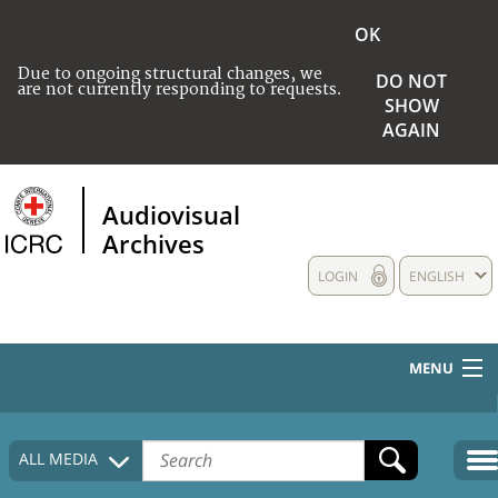
OK
Due to ongoing structural changes, we
DO NOT
are not currently responding to requests.
SHOW
AGAIN
Audiovisual
Archives
LOGIN
ENGLISH
MENU
HOME
ALL MEDIA
COLLECTIONS DESCRIPTION