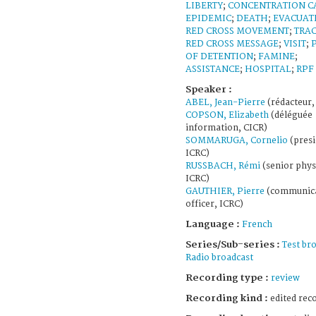
LIBERTY
;
CONCENTRATION 
EPIDEMIC
;
DEATH
;
EVACUAT
RED CROSS MOVEMENT
;
TRA
RED CROSS MESSAGE
;
VISIT
;
OF DETENTION
;
FAMINE
;
ASSISTANCE
;
HOSPITAL
;
RPF
Speaker :
ABEL, Jean-Pierre
(rédacteur,
COPSON, Elizabeth
(déléguée
information, CICR)
SOMMARUGA, Cornelio
(presi
ICRC)
RUSSBACH, Rémi
(senior phys
ICRC)
GAUTHIER, Pierre
(communic
officer, ICRC)
Language :
French
Series/Sub-series :
Test br
Radio broadcast
Recording type :
review
Recording kind :
edited rec