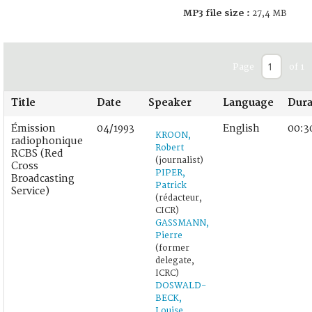
MP3 file size :
27,4 MB
Page
of 1
Title
Date
Speaker
Language
Dura
Émission
04/1993
English
00:3
KROON,
radiophonique
Robert
RCBS (Red
(journalist)
Cross
PIPER,
Broadcasting
Patrick
Service)
(rédacteur,
CICR)
GASSMANN,
Pierre
(former
delegate,
ICRC)
DOSWALD-
BECK,
Louise