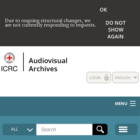
OK
Due to ongoing structural changes, we
DO NOT
are not currently responding to requests.
SHOW
AGAIN
Audiovisual
Archives
LOGIN
ENGLISH
MENU
HOME
ALL
COLLECTIONS DESCRIPTION
MEDIA