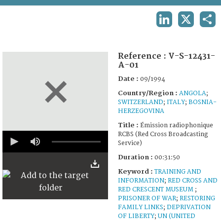
TERMS AND CONDITIONS OF USE
LINKEDIN
X
SHA
FAQ
Reference :
V-S-12431-
A-01
Date :
09/1994
Country/Region :
ANGOLA
;
SWITZERLAND
;
ITALY
;
BOSNIA-
HERZEGOVINA
Title :
Émission radiophonique
0
RCBS (Red Cross Broadcasting
seconds
Service)
of
31
Duration :
00:31:50
minutes,
Keyword :
TRAINING AND
50
seconds
INFORMATION
;
RED CROSS AND
RED CRESCENT MUSEUM
;
PRISONER OF WAR
;
RESTORING
FAMILY LINKS
;
DEPRIVATION
OF LIBERTY
;
UN (UNITED