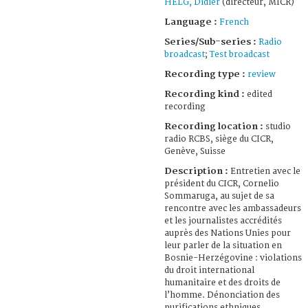
HELG, Didier
(directeur, MICR)
Language :
French
Series/Sub-series :
Radio
broadcast
;
Test broadcast
Recording type :
review
Recording kind :
edited
recording
Recording location :
studio
radio RCBS, siège du CICR,
Genève, Suisse
Description :
Entretien avec le
président du CICR, Cornelio
Sommaruga, au sujet de sa
rencontre avec les ambassadeurs
et les journalistes accrédités
auprès des Nations Unies pour
leur parler de la situation en
Bosnie-Herzégovine : violations
du droit international
humanitaire et des droits de
l’homme. Dénonciation des
purifications ethniques.