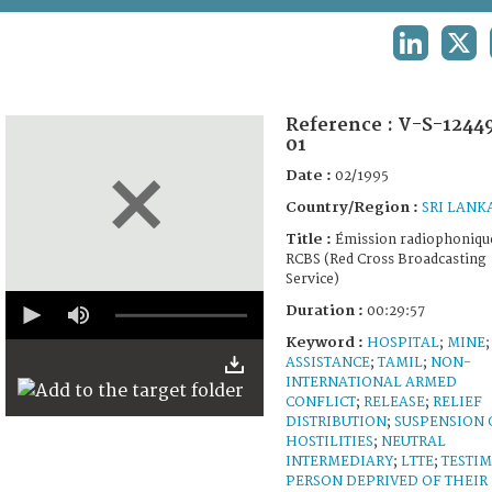
TERMS AND CONDITIONS OF USE
LINKEDIN
X
FAQ
Reference :
V-S-1244
01
Date :
02/1995
Country/Region :
SRI LANK
Title :
Émission radiophoniqu
RCBS (Red Cross Broadcasting
Service)
0
Duration :
00:29:57
seconds
of
Keyword :
HOSPITAL
;
MINE
;
29
ASSISTANCE
;
TAMIL
;
NON-
minutes,
INTERNATIONAL ARMED
53
seconds
CONFLICT
;
RELEASE
;
RELIEF
DISTRIBUTION
;
SUSPENSION 
HOSTILITIES
;
NEUTRAL
INTERMEDIARY
;
LTTE
;
TESTI
PERSON DEPRIVED OF THEIR