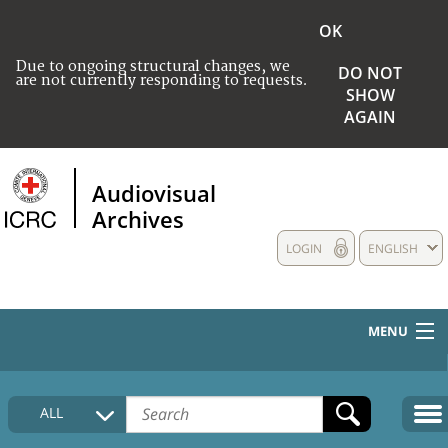
OK
Due to ongoing structural changes, we
DO NOT
are not currently responding to requests.
SHOW
AGAIN
Audiovisual
Archives
LOGIN
ENGLISH
MENU
HOME
ALL
COLLECTIONS DESCRIPTION
MEDIA