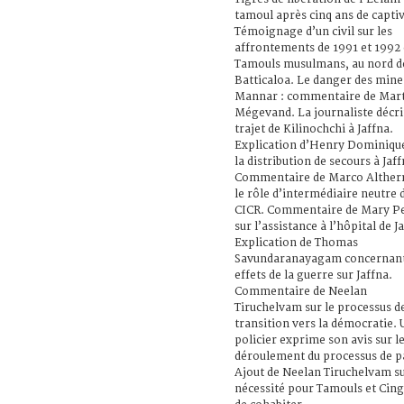
tamoul après cinq ans de captiv
Témoignage d’un civil sur les
affrontements de 1991 et 1992
Tamouls musulmans, au nord d
Batticaloa. Le danger des mine
Mannar : commentaire de Mar
Mégevand. La journaliste décri
trajet de Kilinochchi à Jaffna.
Explication d’Henry Dominique
la distribution de secours à Jaff
Commentaire de Marco Altherr
le rôle d’intermédiaire neutre 
CICR. Commentaire de Mary P
sur l’assistance à l’hôpital de J
Explication de Thomas
Savundaranayagam concernant
effets de la guerre sur Jaffna.
Commentaire de Neelan
Tiruchelvam sur le processus d
transition vers la démocratie. 
policier exprime son avis sur l
déroulement du processus de p
Ajout de Neelan Tiruchelvam su
nécessité pour Tamouls et Cing