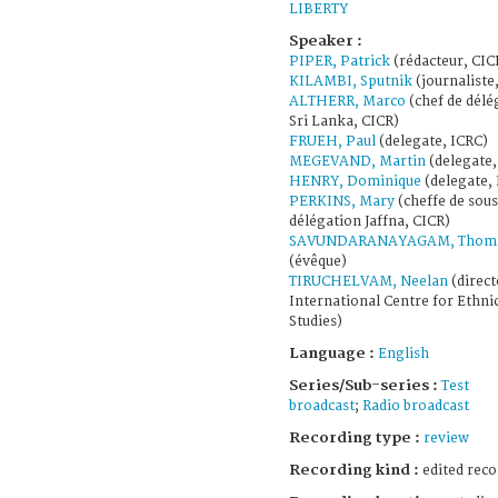
LIBERTY
Speaker :
PIPER, Patrick
(rédacteur, CIC
KILAMBI, Sputnik
(journaliste,
ALTHERR, Marco
(chef de délé
Sri Lanka, CICR)
FRUEH, Paul
(delegate, ICRC)
MEGEVAND, Martin
(delegate,
HENRY, Dominique
(delegate, 
PERKINS, Mary
(cheffe de sou
délégation Jaffna, CICR)
SAVUNDARANAYAGAM, Thom
(évêque)
TIRUCHELVAM, Neelan
(direct
International Centre for Ethni
Studies)
Language :
English
Series/Sub-series :
Test
broadcast
;
Radio broadcast
Recording type :
review
Recording kind :
edited reco