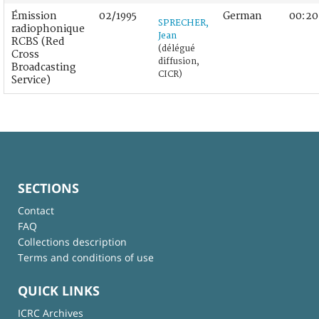
Émission
02/1995
German
00:20
SPRECHER,
radiophonique
Jean
RCBS (Red
(délégué
Cross
diffusion,
Broadcasting
CICR)
Service)
SECTIONS
Contact
FAQ
Collections description
Terms and conditions of use
QUICK LINKS
ICRC Archives