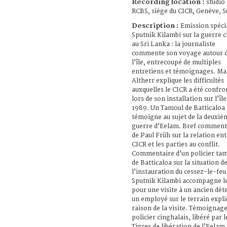
Recording location :
studio
RCBS, siège du CICR, Genève, S
Description :
Emission spéci
Sputnik Kilambi sur la guerre ci
au Sri Lanka : la journaliste
commente son voyage autour 
l’île, entrecoupé de multiples
entretiens et témoignages. Ma
Altherr explique les difficultés
auxquelles le CICR a été confro
lors de son installation sur l’île
1989. Un Tamoul de Batticaloa
témoigne au sujet de la deuxiè
guerre d’Eelam. Bref comment
de Paul Früh sur la relation ent
CICR et les parties au conflit.
Commentaire d’un policier ta
de Batticaloa sur la situation d
l’instauration du cessez-le-feu
Sputnik Kilambi accompagne l
pour une visite à un ancien déte
un employé sur le terrain expli
raison de la visite. Témoignage
policier cinghalais, libéré par l
Tigres de libération de l’Eelam