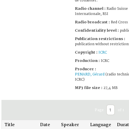
de cohabiter.
Radio channel :
Radio Suisse
Internationale, RSI
Radio broadcast :
Red Cross
Confidentiality level :
publi
Publication restrictions :
publication without restriction
Copyright :
ICRC
Production :
ICRC
Producer :
PENARD, Gérard
(radio techni
ICRC)
MP3 file size :
27,4 MB
Page
of 1
Title
Date
Speaker
Language
Durat