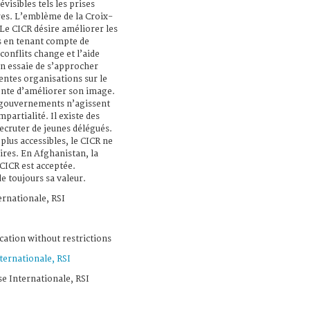
visibles tels les prises
tres. L’emblème de la Croix-
Le CICR désire améliorer les
s en tenant compte de
conflits change et l’aide
on essaie de s’approcher
entes organisations sur le
ente d’améliorer son image.
 gouvernements n’agissent
mpartialité. Il existe des
ecruter de jeunes délégués.
 plus accessibles, le CICR ne
ires. En Afghanistan, la
CICR est acceptée.
 toujours sa valeur.
ernationale, RSI
cation without restrictions
ternationale, RSI
se Internationale, RSI