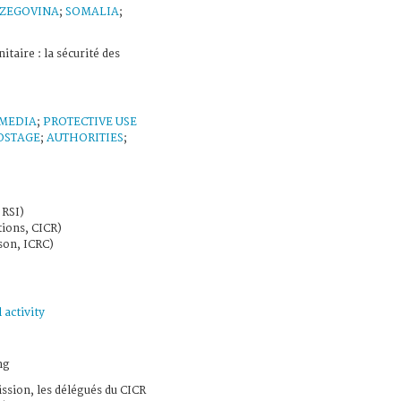
ZEGOVINA
;
SOMALIA
;
taire : la sécurité des
MEDIA
;
PROTECTIVE USE
OSTAGE
;
AUTHORITIES
;
 RSI)
tions, CICR)
on, ICRC)
 activity
ng
ission, les délégués du CICR