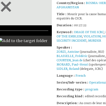
Country/Region :
BOSNIA-HER
AFGHANISTAN
Title :
Mourir pour la cause humani
expatriés du CICR.
Duration :
00:27:22
Keyword :
IMAGE OF THE ICRC
;
OF THE EMBLEM
;
VIOLATION
;
H
SECURITY INCIDENT
;
MURDER
Speaker :
ZORZI, Antoine
(journaliste, RSI)
BLASSELLE, Frédéric
(journaliste,
COURTEN, Jean de
(chef des opéra
MORARD, Paul-Henri
(spokespers
SIDLER, Roland
(delegate, ICRC)
Language :
French
Series/Sub-series :
Operational
Recording type :
program
Recording kind :
edited recordi
Description :
Au cours de leur m