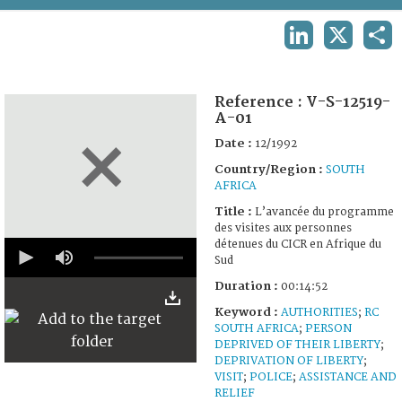
TERMS AND CONDITIONS OF USE
LINKEDIN
X
SHA
FAQ
Reference :
V-S-12519-
A-01
Date :
12/1992
Country/Region :
SOUTH
AFRICA
Title :
L’avancée du programme
des visites aux personnes
0
détenues du CICR en Afrique du
seconds
Sud
of
14
Duration :
00:14:52
minutes,
Keyword :
AUTHORITIES
;
RC
52
seconds
SOUTH AFRICA
;
PERSON
DEPRIVED OF THEIR LIBERTY
;
DEPRIVATION OF LIBERTY
;
VISIT
;
POLICE
;
ASSISTANCE AND
RELIEF