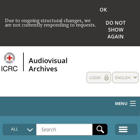
OK
Due to ongoing structural changes, we
DO NOT
are not currently responding to requests.
SHOW
AGAIN
Audiovisual
Archives
LOGIN
ENGLISH
MENU
HOME
ALL
COLLECTIONS DESCRIPTION
MEDIA