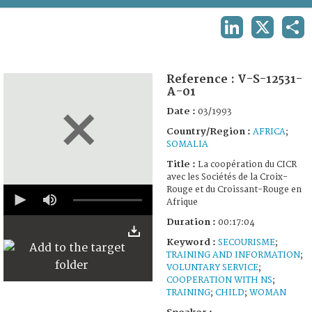
TERMS AND CONDITIONS OF USE
LINKEDIN
X
SHA
FAQ
Reference :
V-S-12531-
A-01
Date :
03/1993
Country/Region :
AFRICA
;
SOMALIA
Title :
La coopération du CICR
avec les Sociétés de la Croix-
0
Rouge et du Croissant-Rouge en
seconds
Afrique
of
17
Duration :
00:17:04
minutes,
Keyword :
SECOURISME
;
4
seconds
TRAINING AND INFORMATION
;
VOLUNTARY SERVICE
;
COOPERATION WITH NS
;
TRAINING
;
CHILD
;
WOMAN