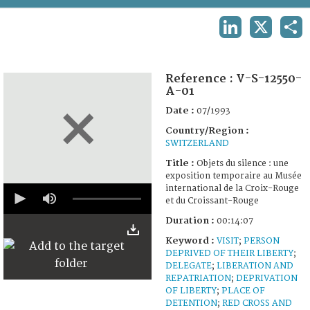
TERMS AND CONDITIONS OF USE
LINKEDIN
X
SHA
FAQ
Reference :
V-S-12550-
A-01
Date :
07/1993
Country/Region :
SWITZERLAND
Title :
Objets du silence : une
exposition temporaire au Musée
0
international de la Croix-Rouge
seconds
et du Croissant-Rouge
of
14
Duration :
00:14:07
minutes,
Keyword :
VISIT
;
PERSON
7
seconds
DEPRIVED OF THEIR LIBERTY
;
DELEGATE
;
LIBERATION AND
REPATRIATION
;
DEPRIVATION
OF LIBERTY
;
PLACE OF
DETENTION
;
RED CROSS AND