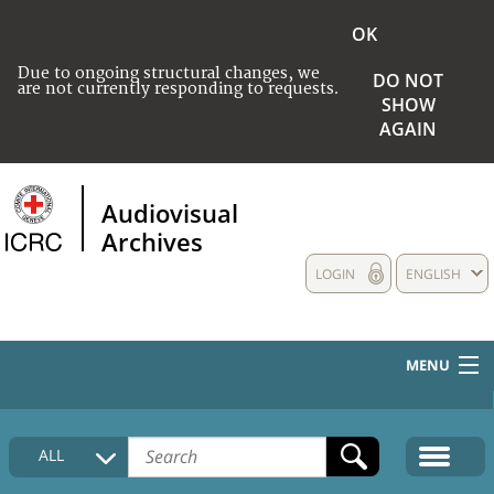
OK
Due to ongoing structural changes, we
DO NOT
are not currently responding to requests.
SHOW
AGAIN
Audiovisual
Archives
LOGIN
ENGLISH
MENU
HOME
ALL
COLLECTIONS DESCRIPTION
MEDIA