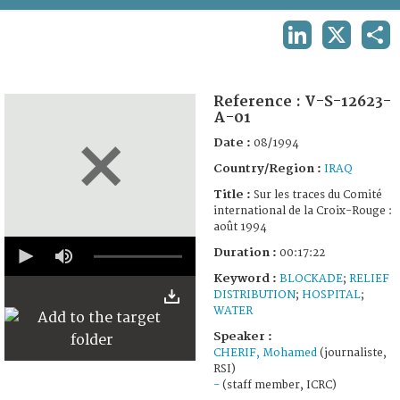
TERMS AND CONDITIONS OF USE
LINKEDIN
X
SHA
FAQ
Reference :
V-S-12623-
A-01
Date :
08/1994
Country/Region :
IRAQ
Title :
Sur les traces du Comité
international de la Croix-Rouge :
août 1994
0
Duration :
00:17:22
seconds
of
Keyword :
BLOCKADE
;
RELIEF
17
DISTRIBUTION
;
HOSPITAL
;
minutes,
WATER
22
seconds
Speaker :
CHERIF, Mohamed
(journaliste,
RSI)
-
(staff member, ICRC)