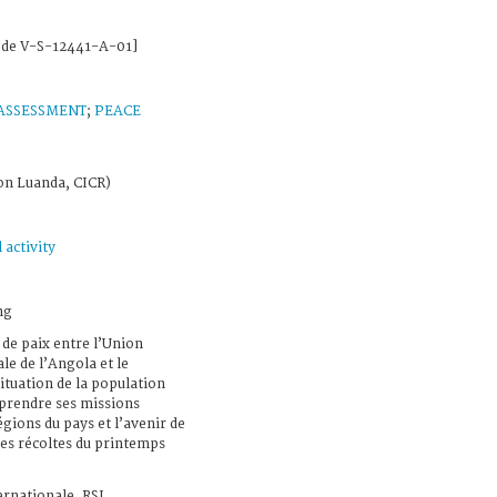
t de V-S-12441-A-01]
ASSESSMENT
;
PEACE
on Luanda, CICR)
 activity
ng
 de paix entre l’Union
le de l’Angola et le
ituation de la population
reprendre ses missions
égions du pays et l’avenir de
des récoltes du printemps
ernationale, RSI