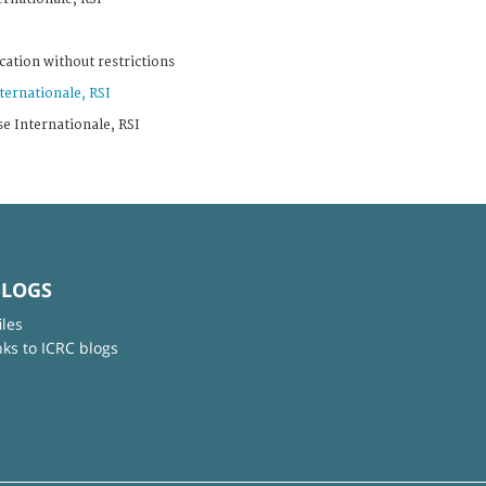
cation without restrictions
ternationale, RSI
se Internationale, RSI
BLOGS
iles
nks to ICRC blogs