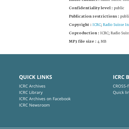
Confidentiality level :
public
Publication restrictions :
publi
Copyright :
ICRC
;
Radio Suisse In
Coproduction :
ICRC; Radio Suis
MP3 file size :
4 MB
QUICK LINKS
ICRC 
ICRC Archives
CROSS-f
ICRC Library
Quick li
ICRC Archives on Facebook
ICRC Newsroom