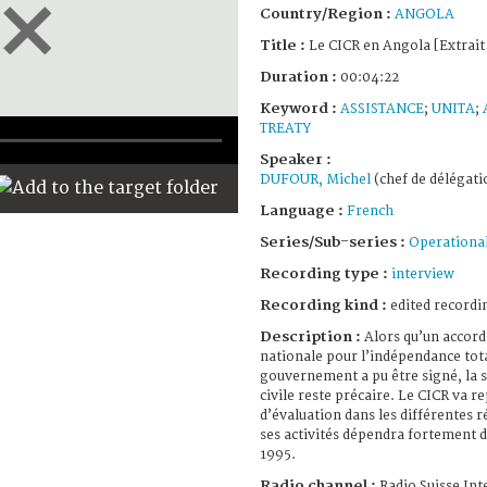
Country/Region :
ANGOLA
Title :
Le CICR en Angola [Extrai
Duration :
00:04:22
Keyword :
ASSISTANCE
;
UNITA
;
TREATY
Speaker :
DUFOUR, Michel
(chef de délégati
Language :
French
Series/Sub-series :
Operational
Recording type :
interview
Recording kind :
edited recordi
Description :
Alors qu’un accord
nationale pour l’indépendance tota
gouvernement a pu être signé, la s
civile reste précaire. Le CICR va 
d’évaluation dans les différentes r
ses activités dépendra fortement 
1995.
Radio channel :
Radio Suisse Int