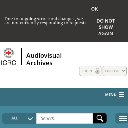
OK
Due to ongoing structural changes, we
DO NOT
are not currently responding to requests.
SHOW
AGAIN
Audiovisual
Archives
LOGIN
ENGLISH
MENU
HOME
ALL
COLLECTIONS DESCRIPTION
MEDIA