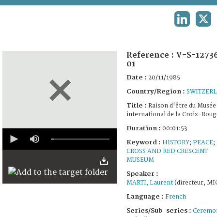
TERMS AND CONDITIONS OF USE
LINKEDIN
X
FAQ
Reference :
V-S-1273
01
Date :
20/11/1985
Country/Region :
SWITZER
Title :
Raison d'être du Musée
international de la Croix-Roug
Duration :
00:01:53
0
seconds
Keyword :
HISTORY
;
PEACE
;
of
CROSS AND RED CRESCENT
1
MUSEUM
minute,
53
Speaker :
seconds
MARTI, Laurent
(directeur, MI
Language :
French
Series/Sub-series :
Ceremo