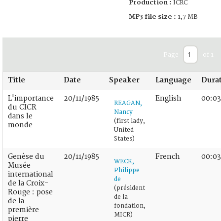
Production :
ICRC
MP3 file size :
1,7 MB
Page
of 1
Title
Date
Speaker
Language
Dura
L'importance
20/11/1985
English
00:03
REAGAN,
du CICR
Nancy
dans le
(first lady,
monde
United
States)
Genèse du
20/11/1985
French
00:03
WECK,
Musée
Philippe
international
de
de la Croix-
(président
Rouge : pose
de la
de la
fondation,
première
MICR)
pierre