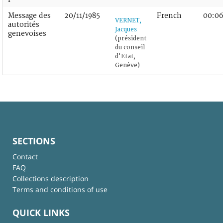
Message des
20/11/1985
French
00:06
VERNET,
autorités
Jacques
genevoises
(président
du conseil
d'Etat,
Genève)
SECTIONS
Contact
FAQ
Collections description
Terms and conditions of use
QUICK LINKS