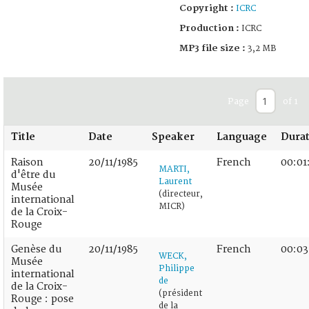
Copyright :
ICRC
Production :
ICRC
MP3 file size :
3,2 MB
Page
of 1
Title
Date
Speaker
Language
Dura
Raison
20/11/1985
French
00:01
MARTI,
d'être du
Laurent
Musée
(directeur,
international
MICR)
de la Croix-
Rouge
Genèse du
20/11/1985
French
00:03
WECK,
Musée
Philippe
international
de
de la Croix-
(président
Rouge : pose
de la