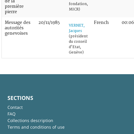
de la
fondation,
première
MICR)
pierre
Message des
20/11/1985
French
00:06
VERNET,
autorités
Jacques
genevoises
(président
du conseil
d'Etat,
Genève)
SECTIONS
Contact
FAQ
Collections description
Terms and conditions of use