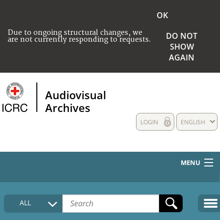
OK
Due to ongoing structural changes, we
DO NOT
are not currently responding to requests.
SHOW
AGAIN
Audiovisual
Archives
LOGIN
ENGLISH
MENU
HOME
ALL
COLLECTIONS DESCRIPTION
MEDIA