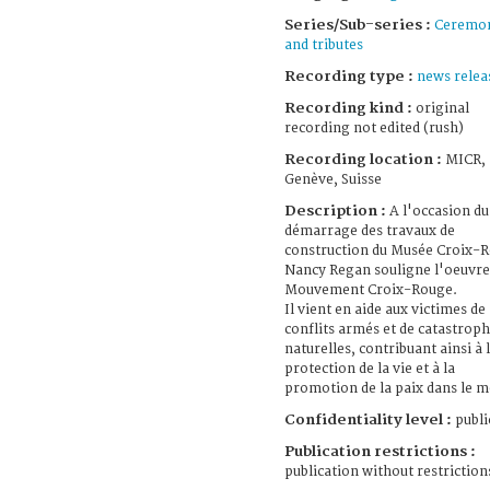
Series/Sub-series :
Ceremo
and tributes
Recording type :
news relea
Recording kind :
original
recording not edited (rush)
Recording location :
MICR,
Genève, Suisse
Description :
A l'occasion du
démarrage des travaux de
construction du Musée Croix-
Nancy Regan souligne l'oeuvre
Mouvement Croix-Rouge.
Il vient en aide aux victimes de
conflits armés et de catastrop
naturelles, contribuant ainsi à 
protection de la vie et à la
promotion de la paix dans le 
Confidentiality level :
publi
Publication restrictions :
publication without restriction