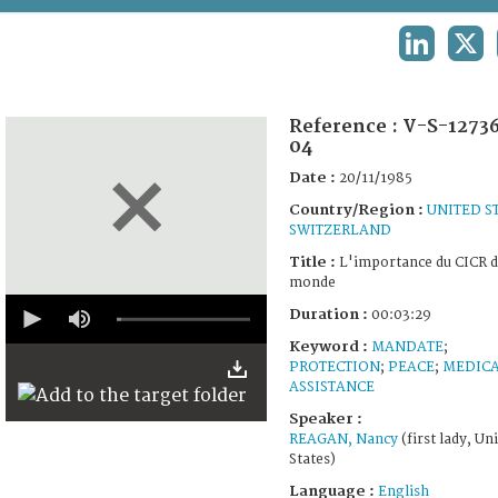
TERMS AND CONDITIONS OF USE
LINKEDIN
X
FAQ
Reference :
V-S-1273
04
Date :
20/11/1985
Country/Region :
UNITED S
SWITZERLAND
Title :
L'importance du CICR d
monde
0
Duration :
00:03:29
seconds
of
Keyword :
MANDATE
;
3
PROTECTION
;
PEACE
;
MEDIC
minutes,
ASSISTANCE
29
seconds
Speaker :
REAGAN, Nancy
(first lady, Un
States)
Language :
English