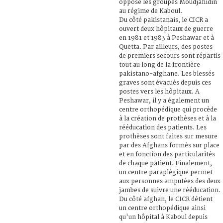
oppose les groupes Moudjahidin
au régime de Kaboul.
Du côté pakistanais, le CICR a
ouvert deux hôpitaux de guerre
en 1981 et 1983 à Peshawar et à
Quetta. Par ailleurs, des postes
de premiers secours sont répartis
tout au long de la frontière
pakistano-afghane. Les blessés
graves sont évacués depuis ces
postes vers les hôpitaux. A
Peshawar, il y a également un
centre orthopédique qui procède
à la création de prothèses et à la
rééducation des patients. Les
prothèses sont faites sur mesure
par des Afghans formés sur place
et en fonction des particularités
de chaque patient. Finalement,
un centre paraplégique permet
aux personnes amputées des deux
jambes de suivre une rééducation.
Du côté afghan, le CICR détient
un centre orthopédique ainsi
qu'un hôpital à Kaboul depuis