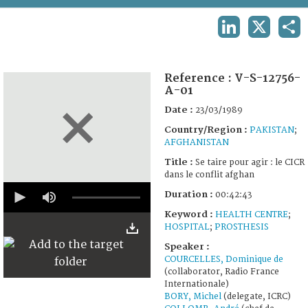
TERMS AND CONDITIONS OF USE
LINKEDIN
X
SHA
FAQ
Reference :
V-S-12756-
A-01
Date :
23/03/1989
Country/Region :
PAKISTAN
;
AFGHANISTAN
Title :
Se taire pour agir : le CICR
dans le conflit afghan
0
Duration :
00:42:43
seconds
of
Keyword :
HEALTH CENTRE
;
42
HOSPITAL
;
PROSTHESIS
minutes,
43
Speaker :
seconds
COURCELLES, Dominique de
(collaborator, Radio France
Internationale)
BORY, Michel
(delegate, ICRC)