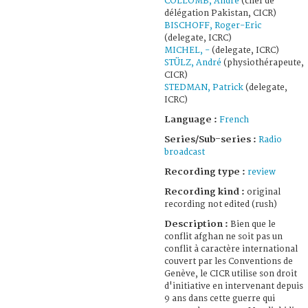
COLLOMB, André
(chef de
délégation Pakistan, CICR)
BISCHOFF, Roger-Eric
(delegate, ICRC)
MICHEL, -
(delegate, ICRC)
STÜLZ, André
(physiothérapeute,
CICR)
STEDMAN, Patrick
(delegate,
ICRC)
Language :
French
Series/Sub-series :
Radio
broadcast
Recording type :
review
Recording kind :
original
recording not edited (rush)
Description :
Bien que le
conflit afghan ne soit pas un
conflit à caractère international
couvert par les Conventions de
Genève, le CICR utilise son droit
d'initiative en intervenant depuis
9 ans dans cette guerre qui