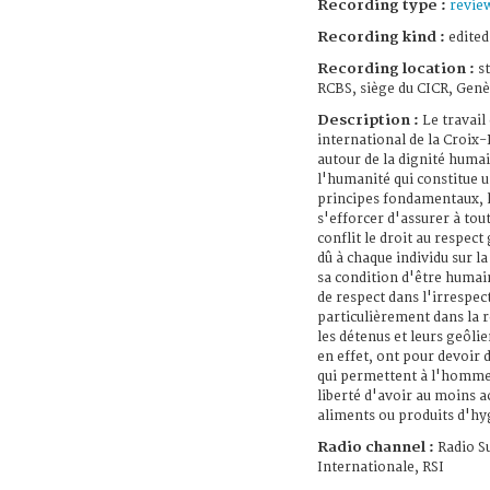
Recording type :
revie
Recording kind :
edited
Recording location :
s
RCBS, siège du CICR, Genè
Description :
Le travail
international de la Croix-
autour de la dignité huma
l'humanité qui constitue u
principes fondamentaux, l
s'efforcer d'assurer à tou
conflit le droit au respec
dû à chaque individu sur l
sa condition d'être humai
de respect dans l'irrespec
particulièrement dans la r
les détenus et leurs geôlie
en effet, ont pour devoir d
qui permettent à l'homme 
liberté d'avoir au moins a
aliments ou produits d'hy
Radio channel :
Radio Su
Internationale, RSI