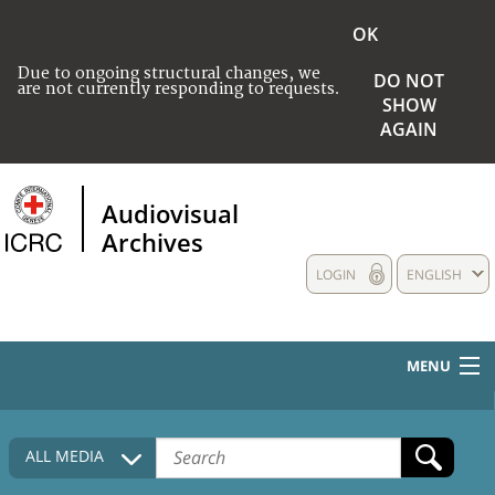
OK
Due to ongoing structural changes, we
DO NOT
are not currently responding to requests.
SHOW
AGAIN
Audiovisual
Archives
LOGIN
ENGLISH
MENU
HOME
ALL MEDIA
COLLECTIONS DESCRIPTION