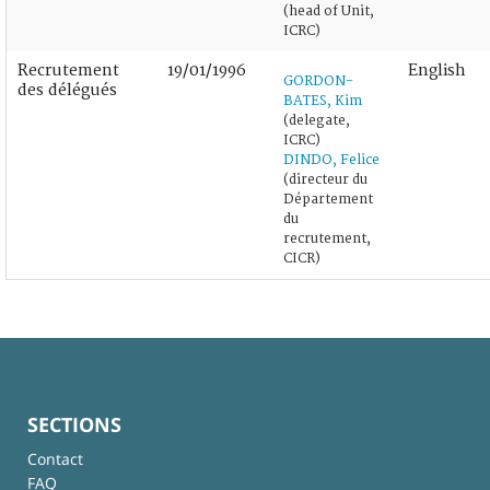
(head of Unit,
ICRC)
Recrutement
19/01/1996
English
GORDON-
des délégués
BATES, Kim
(delegate,
ICRC)
DINDO, Felice
(directeur du
Département
du
recrutement,
CICR)
SECTIONS
Contact
FAQ