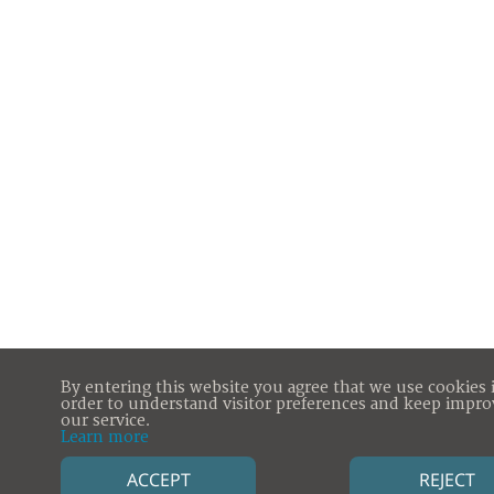
By entering this website you agree that we use cookies 
order to understand visitor preferences and keep impro
our service.
Learn more
ACCEPT
REJECT