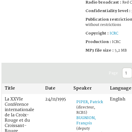
Radio broadcast :
Red C
Confidentiality level :
Publication restriction
without restrictions
Copyright :
ICRC
Production :
ICRC
MP3 file size :
5,2 MB
Page
Title
Date
Speaker
Language
La XXVIe
24/11/1995
English
PIPER, Patrick
Conférence
(directeur,
internationale
RCBS)
de la Croix-
BUGNION,
Rouge et du
François
Croissant-
(deputy
Rouge