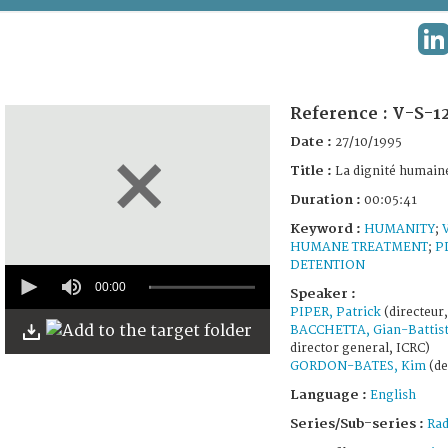
TERMS AND CONDITIONS OF USE
L
FAQ
Reference :
V-S-1
Date :
27/10/1995
Title :
La dignité humain
Duration :
00:05:41
Keyword :
HUMANITY
;
HUMANE TREATMENT
;
P
DETENTION
0
seconds
00:00
Speaker :
of
PIPER, Patrick
(directeur
5
BACCHETTA, Gian-Battis
minutes,
director general, ICRC)
40
seconds
GORDON-BATES, Kim
(de
Language :
English
Series/Sub-series :
Rad