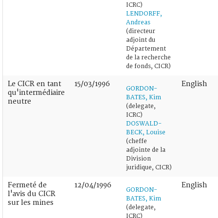
ICRC)
LENDORFF,
Andreas
(directeur
adjoint du
Département
de la recherche
de fonds, CICR)
Le CICR en tant
15/03/1996
English
GORDON-
qu'intermédiaire
BATES, Kim
neutre
(delegate,
ICRC)
DOSWALD-
BECK, Louise
(cheffe
adjointe de la
Division
juridique, CICR)
Fermeté de
12/04/1996
English
GORDON-
l'avis du CICR
BATES, Kim
sur les mines
(delegate,
ICRC)