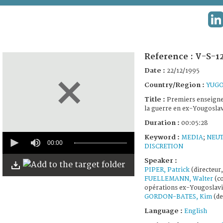
TERMS AND CONDITIONS OF USE
L
FAQ
Reference :
V-S-1
Date :
22/12/1995
Country/Region :
YUGO
Title :
Premiers enseigne
la guerre en ex-Yougoslav
Duration :
00:05:28
0
Keyword :
MEDIA
;
NEUT
seconds
00:00
DISCRETION
of
5
Speaker :
minutes,
PIPER, Patrick
(directeur
28
FUELLEMANN, Walter
(co
seconds
opérations ex-Yougoslavi
GORDON-BATES, Kim
(de
Language :
English