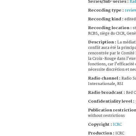
Series/Sub-series :
Rad
Recording type :
revie
Recording kind :
edited
Recording location :
s
RCBS, siège du CICR, Genè
Description :
La médiat
conflit aura été la principa
rencontrée par le Comité 
la Croix-Rouge dans l'exer
fonctions, car l'efficacité
nécessite discrétion et neu
Radio channel :
Radio Su
Internationale, RSI
Radio broadcast :
Red C
Confidentiality level :
Publication restriction
without restrictions
Copyright :
ICRC
Production :
ICRC