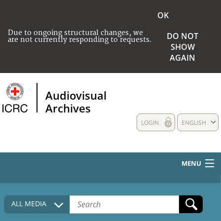
OK
Due to ongoing structural changes, we
DO NOT
are not currently responding to requests.
SHOW
AGAIN
Audiovisual
Archives
LOGIN
ENGLISH
MENU
HOME
ALL MEDIA
COLLECTIONS DESCRIPTION