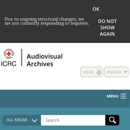
OK
Due to ongoing structural changes, we
DO NOT
are not currently responding to requests.
SHOW
AGAIN
Audiovisual
Archives
LOGIN
ENGLISH
MENU
HOME
ALL MEDIA
COLLECTIONS DESCRIPTION