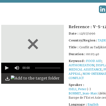
TERMS AND CONDITIONS OF USE
L
FAQ
Reference :
V-S-1
Date :
12/07/1996
Country/Region :
TAJI
Title :
Conflit au Tadjikis
Duration :
00:05:40
Keyword :
FOOD AID
;
0
AUTHORIZATION
;
DISPL
seconds
00:00
MEDICAL ASSISTANCE
;
F
of
APPEAL
;
NON-INTERNA
5
CONFLICT
minutes,
39
Speaker :
seconds
ISELI, Peter
(-)
BORNET, Jean-Marc
(délé
Europe de l'Est et Asie ce
Language :
English