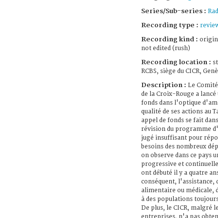
Series/Sub-series :
Rad
Recording type :
revie
Recording kind :
origin
not edited (rush)
Recording location :
s
RCBS, siège du CICR, Genè
Description :
Le Comité
de la Croix-Rouge a lancé
fonds dans l'optique d'amé
qualité de ses actions au T
appel de fonds se fait dans
révision du programme d'
jugé insuffisant pour rép
besoins des nombreux dépl
on observe dans ce pays 
progressive et continuelle 
ont débuté il y a quatre an
conséquent, l'assistance, q
alimentaire ou médicale, d
à des populations toujour
De plus, le CICR, malgré 
entreprises, n'a pas obte