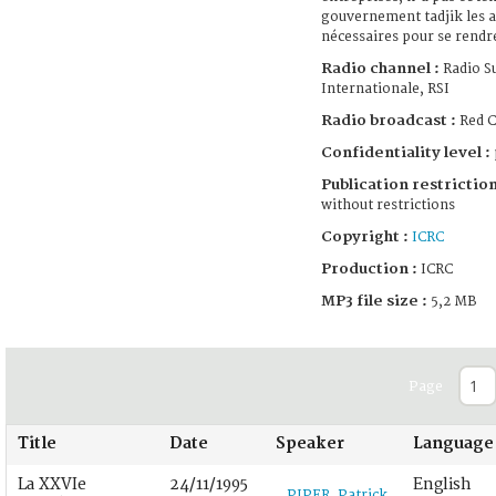
gouvernement tadjik les a
nécessaires pour se rendre
Radio channel :
Radio Su
Internationale, RSI
Radio broadcast :
Red C
Confidentiality level :
Publication restriction
without restrictions
Copyright :
ICRC
Production :
ICRC
MP3 file size :
5,2 MB
Page
Title
Date
Speaker
Language
La XXVIe
24/11/1995
English
PIPER, Patrick