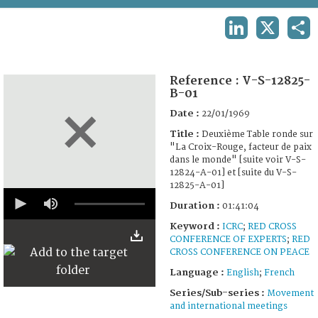
TERMS AND CONDITIONS OF USE
LINKEDIN
X
SHA
FAQ
Reference :
V-S-12825-
B-01
Date :
22/01/1969
Title :
Deuxième Table ronde sur
"La Croix-Rouge, facteur de paix
dans le monde" [suite voir V-S-
12824-A-01] et [suite du V-S-
12825-A-01]
0
seconds
Duration :
01:41:04
of
1
Keyword :
ICRC
;
RED CROSS
hour,
CONFERENCE OF EXPERTS
;
RED
41
CROSS CONFERENCE ON PEACE
minutes,
4
Language :
English
;
French
seconds
Series/Sub-series :
Movement
and international meetings