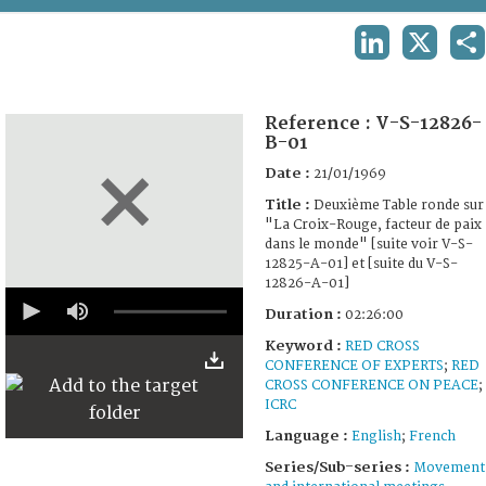
TERMS AND CONDITIONS OF USE
LINKEDIN
X
S
FAQ
Reference :
V-S-12826-
B-01
Date :
21/01/1969
Title :
Deuxième Table ronde sur
"La Croix-Rouge, facteur de paix
dans le monde" [suite voir V-S-
12825-A-01] et [suite du V-S-
12826-A-01]
0
seconds
Duration :
02:26:00
of
2
Keyword :
RED CROSS
hours,
CONFERENCE OF EXPERTS
;
RED
26
CROSS CONFERENCE ON PEACE
;
minutes,
ICRC
0
Language :
English
;
French
Series/Sub-series :
Movement