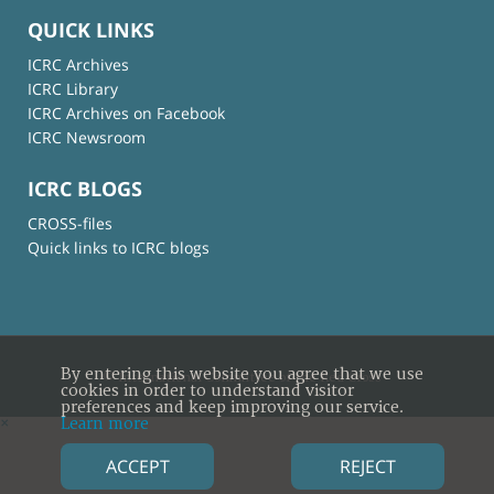
QUICK LINKS
ICRC Archives
ICRC Library
ICRC Archives on Facebook
ICRC Newsroom
ICRC BLOGS
CROSS-files
Quick links to ICRC blogs
By entering this website you agree that we use
© International Committee of the Red Cross
cookies in order to understand visitor
preferences and keep improving our service.
Learn more
×
ACCEPT
REJECT