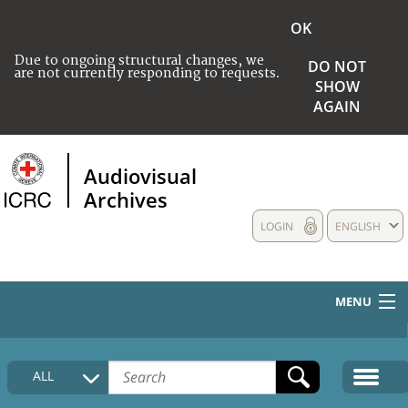
OK
Due to ongoing structural changes, we
DO NOT
are not currently responding to requests.
SHOW
AGAIN
Audiovisual
Archives
LOGIN
ENGLISH
MENU
HOME
ALL
COLLECTIONS DESCRIPTION
MEDIA