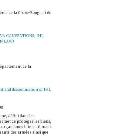
ème de la Croix-Rouge et du
VA CONVENTIONS
;
IHL
N LAW)
Département de la
t and dissemination of IHL
ng
me, défini dans les
rmet de protéger les biens,
es organismes internationaux
 santé des armées ainsi que