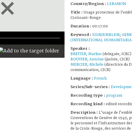
Country/Region :
LEBANON
Title :
Usage protecteur de l’embl
Croissant-Rouge
Duration :
00:17:09
Keyword :
SIGN/EMBLEM
;
GENE
(INTERNATIONAL HUMANITARIA
Speaker :
BREITER, Markus
(delegate, ICRC)
BOUVIER, Antoine
(juriste, CICR)
MERCIER, Michèle
(directrice du 
communication, CICR)
Language :
French
Series/Sub-series :
Developmen
Recording type :
program
Recording kind :
edited recordi
Description :
L'usage de l'emblè
Conventions de Genève de 1949, pe
le personnel et l’infrastructure d
de la Croix-Rouge, des services de