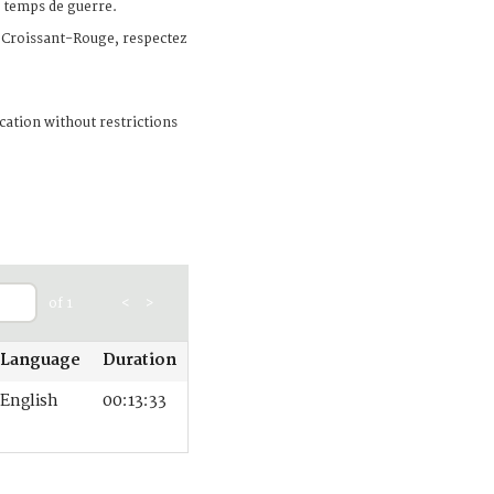
n temps de guerre.
Croissant-Rouge, respectez
cation without restrictions
of 1
<
>
Language
Duration
English
00:13:33