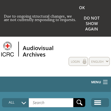
OK
Due to ongoing structural changes, we
DO NOT
are not currently responding to requests.
SHOW
AGAIN
Audiovisual
Archives
LOGIN
ENGLISH
MENU
HOME
ALL
COLLECTIONS DESCRIPTION
MEDIA