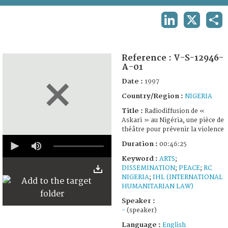
TERMS AND CONDITIONS OF USE
LINKEDIN
X
SHA
FAQ
Reference :
V-S-12946-
A-01
Date :
1997
Country/Region :
NIGERIA
Title :
Radiodiffusion de «
Askari » au Nigéria, une pièce de
théâtre pour prévenir la violence
0
Duration :
00:46:25
seconds
of
Keyword :
ARTS
;
46
DISSEMINATION
;
PEACE
;
RC
minutes,
NIGERIA
;
IHL (INTERNATIONAL
25
seconds
HUMANITARIAN LAW)
Speaker :
-
(speaker)
Language :
English