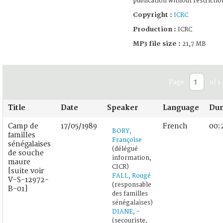
publication without restrictio
Copyright :
ICRC
Production :
ICRC
MP3 file size :
21,7 MB
Page
of 1
Title
Date
Speaker
Language
Dur
Camp de
17/05/1989
French
00:
BORY,
familles
Françoise
sénégalaises
(délégué
de souche
information,
maure
CICR)
[suite voir
FALL, Rougé
V-S-12972-
(responsable
B-01]
des familles
sénégalaises)
DIANE, -
(secouriste,