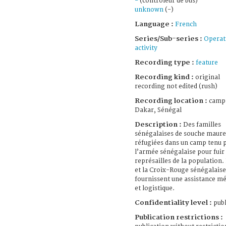
-
(contrôleur de bus)
unknown
(-)
Language :
French
Series/Sub-series :
Operat
activity
Recording type :
feature
Recording kind :
original
recording not edited (rush)
Recording location :
camp 
Dakar, Sénégal
Description :
Des familles
sénégalaises de souche maure
réfugiées dans un camp tenu 
l’armée sénégalaise pour fuir 
représailles de la population.
et la Croix-Rouge sénégalaise
fournissent une assistance mé
et logistique.
Confidentiality level :
publ
Publication restrictions :