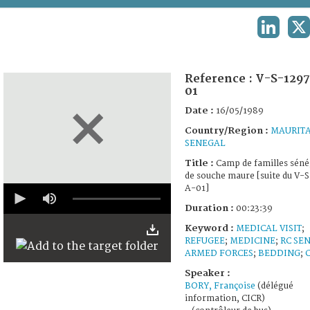
TERMS AND CONDITIONS OF USE
LINKEDI
X
FAQ
Reference :
V-S-1297
01
Date :
16/05/1989
Country/Region :
MAURIT
SENEGAL
Title :
Camp de familles séné
de souche maure [suite du V-
0
A-01]
seconds
Duration :
00:23:39
of
23
Keyword :
MEDICAL VISIT
;
minutes,
REFUGEE
;
MEDICINE
;
RC SE
39
seconds
ARMED FORCES
;
BEDDING
;
Speaker :
BORY, Françoise
(délégué
information, CICR)