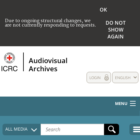
OK
Due to ongoing structural changes, we
DO NOT
are not currently responding to requests.
SHOW
AGAIN
Audiovisual
Archives
LOGIN
ENGLISH
MENU
HOME
ALL MEDIA
COLLECTIONS DESCRIPTION