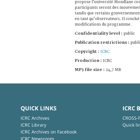
propose l’université Mondlane co
participants seront des mouvement
tandis que certains gouvernements 
en tant qu'observateurs. Il conclu
modifications du programme.
Confidentiality level :
public
Publication restrictions :
publi
Copyright :
ICRC
Production :
ICRC
MP3 file size :
24,7 MB
QUICK LINKS
ICRC 
ICRC Archives
CROSS-f
ICRC Library
Quick li
ICRC Archives on Facebook
ICRC Newsroom