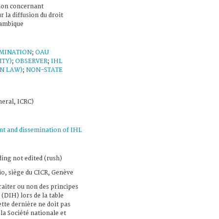
lon concernant
r la diffusion du droit
zambique
EMINATION
;
OAU
ITY)
;
OBSERVER
;
IHL
N LAW)
;
NON-STATE
neral, ICRC)
t and dissemination of IHL
ing not edited (rush)
io, siège du CICR, Genève
traiter ou non des principes
(DIH) lors de la table
ette dernière ne doit pas
a Société nationale et