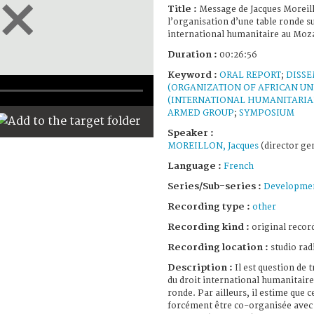
Title :
Message de Jacques Moreil
l’organisation d’une table ronde su
international humanitaire au Mo
Duration :
00:26:56
Keyword :
ORAL REPORT
;
DISS
(ORGANIZATION OF AFRICAN UN
(INTERNATIONAL HUMANITARIA
ARMED GROUP
;
SYMPOSIUM
Speaker :
MOREILLON, Jacques
(director ge
Language :
French
Series/Sub-series :
Developmen
Recording type :
other
Recording kind :
original record
Recording location :
studio rad
Description :
Il est question de 
du droit international humanitaire 
ronde. Par ailleurs, il estime que c
forcément être co-organisée avec l