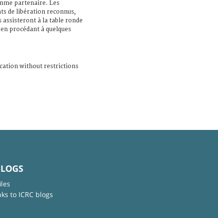
mme partenaire. Les
s de libération reconnus,
assisteront à la table ronde
t en procédant à quelques
cation without restrictions
BLOGS
iles
nks to ICRC blogs