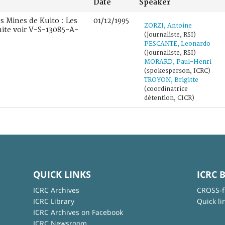
Date
Speaker
Les Mines de Kuito : Les
01/12/1995
ZORZI, Antoine
uite voir V-S-13085-A-
(journaliste, RSI)
PESCANTE, Leonardo
(journaliste, RSI)
MORARD, Paul-Henri
(spokesperson, ICRC)
TROYON, Brigitte
(coordinatrice
détention, CICR)
QUICK LINKS
ICRC 
ICRC Archives
CROSS-f
ICRC Library
Quick li
ICRC Archives on Facebook
ICRC Newsroom