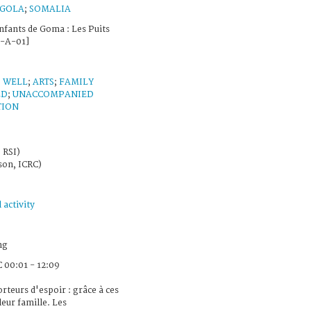
GOLA
;
SOMALIA
Enfants de Goma : Les Puits
5-A-01]
;
WELL
;
ARTS
;
FAMILY
LD
;
UNACCOMPANIED
TION
 RSI)
on, ICRC)
 activity
ng
 00:01 - 12:09
teurs d'espoir : grâce à ces
eur famille. Les