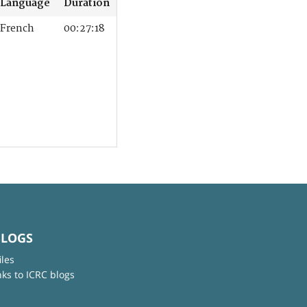
Language
Duration
French
00:27:18
BLOGS
iles
nks to ICRC blogs