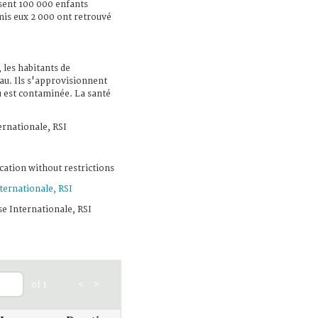
sent 100 000 enfants
is eux 2 000 ont retrouvé
 les habitants de
au. Ils s'approvisionnent
u est contaminée. La santé
ernationale, RSI
cation without restrictions
ternationale, RSI
se Internationale, RSI
of 1
<
>