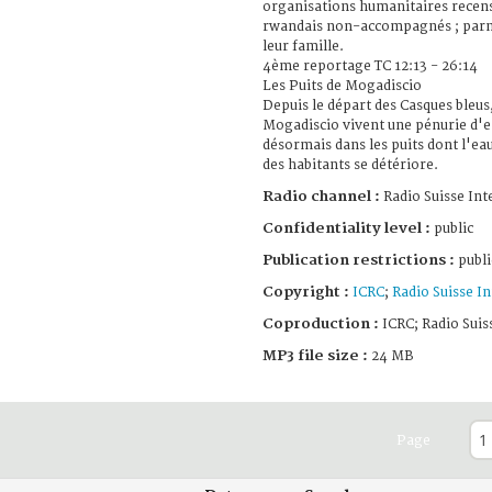
organisations humanitaires recen
rwandais non-accompagnés ; parm
leur famille.
4ème reportage TC 12:13 - 26:14
Les Puits de Mogadiscio
Depuis le départ des Casques bleus,
Mogadiscio vivent une pénurie d'e
désormais dans les puits dont l'ea
des habitants se détériore.
Radio channel :
Radio Suisse Int
Confidentiality level :
public
Publication restrictions :
publi
Copyright :
ICRC
;
Radio Suisse In
Coproduction :
ICRC; Radio Suis
MP3 file size :
24 MB
Page