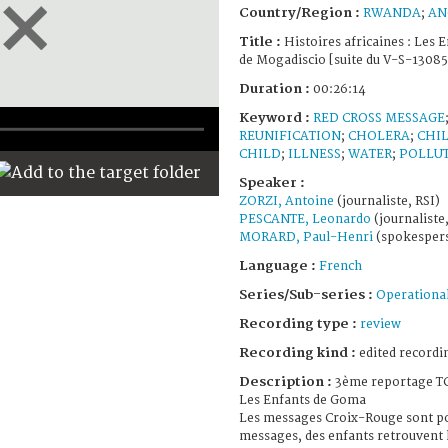
Country/Region :
RWANDA
;
AN
Title :
Histoires africaines : Les 
de Mogadiscio [suite du V-S-1308
Duration :
00:26:14
Keyword :
RED CROSS MESSAGE
REUNIFICATION
;
CHOLERA
;
CHI
CHILD
;
ILLNESS
;
WATER
;
POLLU
Speaker :
ZORZI, Antoine
(journaliste, RSI)
PESCANTE, Leonardo
(journaliste,
MORARD, Paul-Henri
(spokespers
Language :
French
Series/Sub-series :
Operational
Recording type :
review
Recording kind :
edited recordi
Description :
3ème reportage TC
Les Enfants de Goma
Les messages Croix-Rouge sont por
messages, des enfants retrouvent l