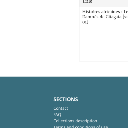
Title
Histoires africaines : 
Damnés de Gitagata [s
01]
SECTIONS
Contact
FAQ
Collections description
Terms and conditions of use