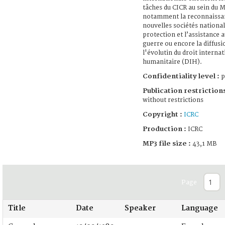
tâches du CICR au sein du 
notamment la reconnaissa
nouvelles sociétés national
protection et l’assistance 
guerre ou encore la diffusi
l'évolutin du droit internat
humanitaire (DIH).
Confidentiality level :
p
Publication restrictions
without restrictions
Copyright :
ICRC
Production :
ICRC
MP3 file size :
43,1 MB
Page
Title
Date
Speaker
Language