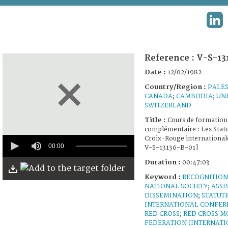
TERMS AND CONDITIONS OF USE
LIN
FAQ
Reference :
V-S-13
Date :
12/02/1982
Country/Region :
PALES
CANADA
;
CAMBODIA
;
UNI
SWITZERLAND
Title :
Cours de formation
complémentaire : Les Statu
0
Croix-Rouge internationale
seconds
00:00
V-S-13136-B-01]
of
47
Duration :
00:47:03
minutes,
Keyword :
RECOGNITION
3
seconds
NATIONAL SOCIETY
;
ASSI
DISSEMINATION
;
STATUT
INTERNATIONAL CONFER
RED CROSS
;
RED CROSS 
FEDERATION (INTERNAT