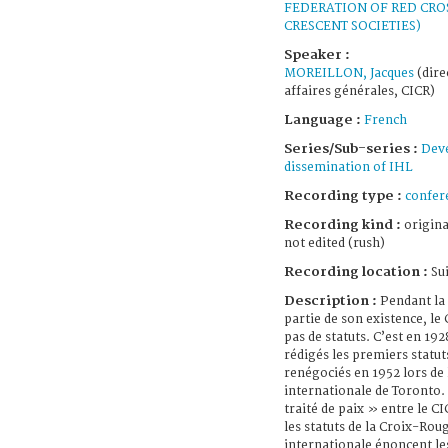
FEDERATION OF RED CRO
CRESCENT SOCIETIES)
Speaker :
MOREILLON, Jacques
(dire
affaires générales, CICR)
Language :
French
Series/Sub-series :
Dev
dissemination of IHL
Recording type :
confer
Recording kind :
origina
not edited (rush)
Recording location :
Su
Description :
Pendant la
partie de son existence, le 
pas de statuts. C’est en 192
rédigés les premiers statut
renégociés en 1952 lors de
internationale de Toronto.
traité de paix » entre le CI
les statuts de la Croix-Rou
internationale énoncent le