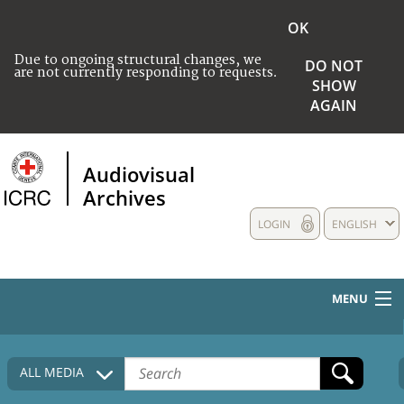
OK
Due to ongoing structural changes, we
DO NOT
are not currently responding to requests.
SHOW
AGAIN
Audiovisual
Archives
LOGIN
ENGLISH
MENU
HOME
ALL MEDIA
COLLECTIONS DESCRIPTION