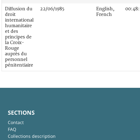
Diffusion du
22/06/1985
English,
00:48
droit
French
international
humanitaire
et des
principes de
la Croix-
Rouge
auprès du
personnel
pénitentiaire
SECTIONS
Contact
FAQ
Collections description