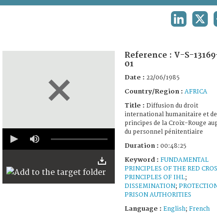
TERMS AND CONDITIONS OF USE
LINKEDIN
X
FAQ
Reference :
V-S-13169
01
Date :
22/06/1985
Country/Region :
AFRICA
Title :
Diffusion du droit
international humanitaire et de
principes de la Croix-Rouge au
0
du personnel pénitentiaire
seconds
Duration :
00:48:25
of
48
Keyword :
FUNDAMENTAL
minutes,
PRINCIPLES OF THE RED CRO
25
seconds
PRINCIPLES OF IHL
;
DISSEMINATION
;
PROTECTIO
PRISON AUTHORITIES
Language :
English
;
French