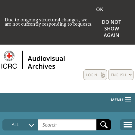
OK
Due to ongoing structural changes, we
DO NOT
are not currently responding to requests.
SHOW
AGAIN
Audiovisual
Archives
LOGIN
ENGLISH
MENU
HOME
ALL
COLLECTIONS DESCRIPTION
MEDIA