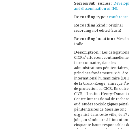
Series/Sub-series :
Develop
and dissemination of IHL
Recording type :
conference
Recording kind :
original
recording not edited (rush)
Recording location :
Messin
Italie
Description :
Les délégations
CICR s'efforcent continuelleme
faire connaître, dans les
administrations pénitentiaires,
principes fondamentaux du dro
international humanitaire (DIH
de la Croix-Rouge, ainsi que l'a
de protection du CICR. En outre,
CICR, l'Institut Henry-Dunant e
Centre international de recher
et d'études sociologiques pénal
pénitentiaires de Messine ont
organisé dans cette ville, du 17 
juin, un séminaire à l'intention
cinquante hauts responsables d