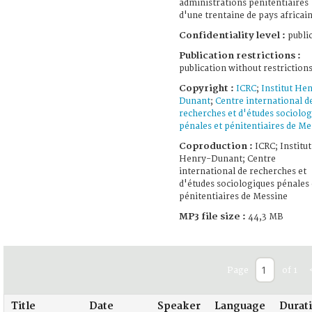
administrations pénitentiaires
d'une trentaine de pays africain
Confidentiality level :
publi
Publication restrictions :
publication without restriction
Copyright :
ICRC
;
Institut He
Dunant
;
Centre international d
recherches et d'études sociolo
pénales et pénitentiaires de Me
Coproduction :
ICRC; Institut
Henry-Dunant; Centre
international de recherches et
d'études sociologiques pénales 
pénitentiaires de Messine
MP3 file size :
44,3 MB
Page
of 1
Title
Date
Speaker
Language
Durat