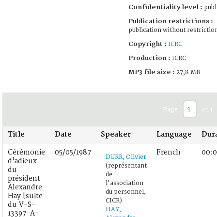
Confidentiality level :
publ
Publication restrictions :
publication without restrictio
Copyright :
ICRC
Production :
ICRC
MP3 file size :
27,8 MB
Page
of 1
Title
Date
Speaker
Language
Dur
Cérémonie
05/05/1987
French
00:0
DURR, Olivier
d'adieux
(représentant
du
de
président
l'association
Alexandre
du personnel,
Hay [suite
CICR)
du V-S-
HAY,
13397-A-