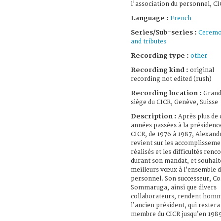
l'association du personnel, CI
Language :
French
Series/Sub-series :
Ceremo
and tributes
Recording type :
other
Recording kind :
original
recording not edited (rush)
Recording location :
Grand
siège du CICR, Genève, Suisse
Description :
Après plus de 
années passées à la présidenc
CICR, de 1976 à 1987, Alexand
revient sur les accomplisseme
réalisés et les difficultés renc
durant son mandat, et souhait
meilleurs vœux à l’ensemble 
personnel. Son successeur, Co
Sommaruga, ainsi que divers
collaborateurs, rendent hom
l’ancien président, qui restera
membre du CICR jusqu’en 1989