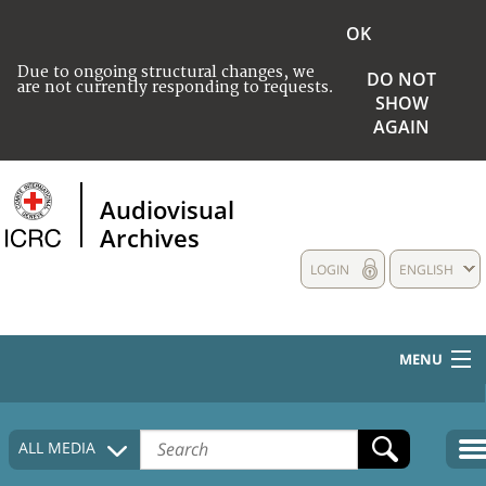
OK
Due to ongoing structural changes, we
DO NOT
are not currently responding to requests.
SHOW
AGAIN
Audiovisual
Archives
LOGIN
ENGLISH
MENU
HOME
ALL MEDIA
COLLECTIONS DESCRIPTION