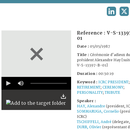
TERMS AND CONDITIONS OF USE
LINKEDIN
X
FAQ
Reference :
V-S-1339
01
Date :
05/05/1987
Title :
Cérémonie d'adieux du
président Alexandre Hay [suit
V-S-13397-B-01]
Duration :
00:30:19
0
Keyword :
ICRC PRESIDENT
;
seconds
RETIREMENT
;
CEREMONY
;
of
30
PERSONALITY
;
TRIBUTE
minutes,
Speaker :
19
seconds
HAY, Alexandre
(president, I
SOMMARUGA, Cornelio
(presi
ICRC)
TSCHIFFELI, André
(delegate,
DURR, Olivier
(représentant d