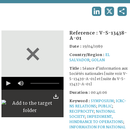
TERMS AND CONDITIONS OF USE
LINKEDIN
X
SHA
FAQ
Reference :
V-S-13438-
A-01
Date :
19/04/1989
Country/Region :
EL
SALVADOR
;
GOLAN
Title :
Séance d'information aux
Sociétés nationales [suite voir V-
0
S-13439-A-01] et [suite du V-S-
seconds
13437-A-01]
of
46
Duration :
00:46:06
minutes,
Keyword :
SYMPOSIUM
;
ICRC-
6
seconds
NS RELATIONS
;
PUBLIC
;
RECIPROCITY
;
NATIONAL
SOCIETY
;
IMPEDIMENT,
HINDRANCE TO OPERATIONS
;
INFORMATION FOR NATIONAL