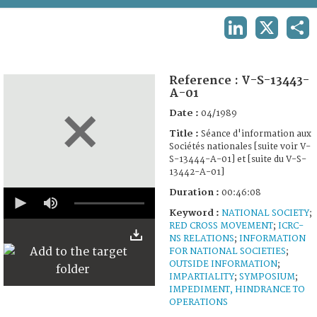
TERMS AND CONDITIONS OF USE
LINKEDIN
X
SHA
FAQ
Reference :
V-S-13443-
A-01
Date :
04/1989
Title :
Séance d'information aux
Sociétés nationales [suite voir V-
S-13444-A-01] et [suite du V-S-
13442-A-01]
0
Duration :
00:46:08
seconds
Keyword :
NATIONAL SOCIETY
;
of
46
RED CROSS MOVEMENT
;
ICRC-
minutes,
NS RELATIONS
;
INFORMATION
8
FOR NATIONAL SOCIETIES
;
seconds
OUTSIDE INFORMATION
;
IMPARTIALITY
;
SYMPOSIUM
;
IMPEDIMENT, HINDRANCE TO
OPERATIONS