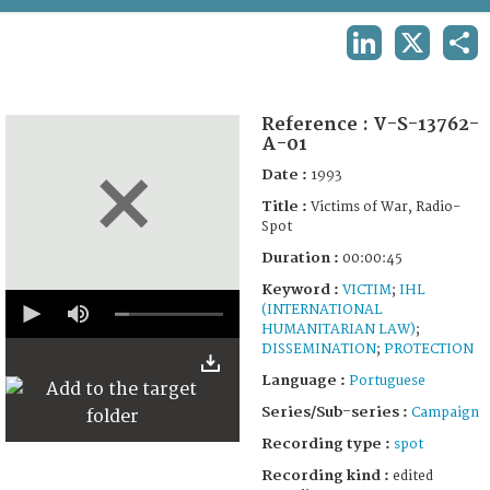
TERMS AND CONDITIONS OF USE
LINKEDIN
X
SHA
FAQ
Reference :
V-S-13762-
A-01
Date :
1993
Title :
Victims of War, Radio-
Spot
Duration :
00:00:45
Keyword :
VICTIM
;
IHL
0
(INTERNATIONAL
seconds
HUMANITARIAN LAW)
;
of
45
DISSEMINATION
;
PROTECTION
seconds
Language :
Portuguese
Series/Sub-series :
Campaign
Recording type :
spot
Recording kind :
edited