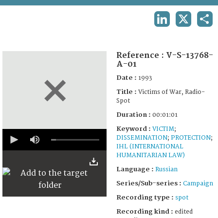
TERMS AND CONDITIONS OF USE
LINKEDIN
X
SHA
FAQ
Reference :
V-S-13768-
A-01
Date :
1993
Title :
Victims of War, Radio-
Spot
Duration :
00:01:01
Keyword :
VICTIM
;
0
DISSEMINATION
;
PROTECTION
;
seconds
IHL (INTERNATIONAL
of
1
HUMANITARIAN LAW)
minute,
Language :
Russian
1
second
Series/Sub-series :
Campaign
Recording type :
spot
Recording kind :
edited