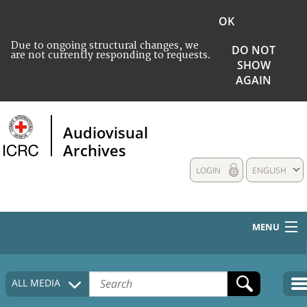
OK
Due to ongoing structural changes, we
DO NOT
are not currently responding to requests.
SHOW
AGAIN
Audiovisual
Archives
LOGIN
ENGLISH
MENU
HOME
ALL MEDIA
COLLECTIONS DESCRIPTION