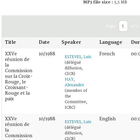
MP3 file size :
3,5 MB
Page
of 1
Title
Date
Speaker
Language
Dur
XXVe
10/1988
French
00:
ESTEVES, Luis
réunion de
(délégué
la
diffusion,
Commission
CICR)
sur la Croix-
HAY,
Rouge, le
Alexandre
Croissant-
(member of
Rouge et la
the
paix
Committee,
ICRC)
XXVe
10/1988
English
00:
ESTEVES, Luis
réunion de
(délégué
la
diffusion,
Commission
CICR)