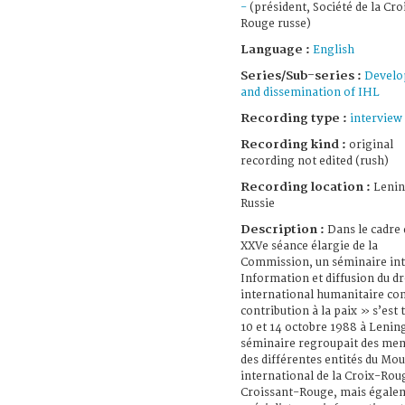
-
(président, Société de la Cro
Rouge russe)
Language :
English
Series/Sub-series :
Devel
and dissemination of IHL
Recording type :
interview
Recording kind :
original
recording not edited (rush)
Recording location :
Lenin
Russie
Description :
Dans le cadre 
XXVe séance élargie de la
Commission, un séminaire int
Information et diffusion du dr
international humanitaire c
contribution à la paix » s’est 
10 et 14 octobre 1988 à Lenin
séminaire regroupait des me
des différentes entités du M
international de la Croix-Rou
Croissant-Rouge, mais égale