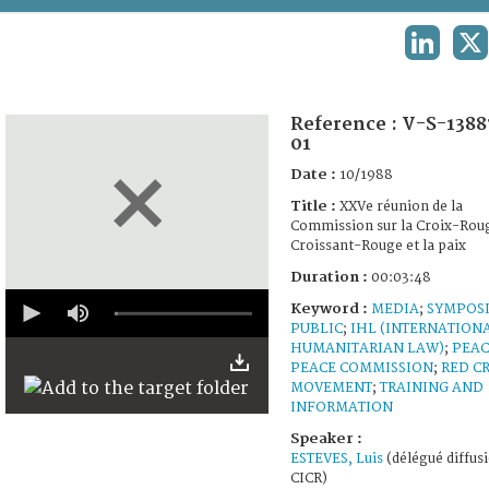
TERMS AND CONDITIONS OF USE
LINKEDI
X
FAQ
Reference :
V-S-1388
01
Date :
10/1988
Title :
XXVe réunion de la
Commission sur la Croix-Roug
Croissant-Rouge et la paix
Duration :
00:03:48
0
Keyword :
MEDIA
;
SYMPOS
seconds
PUBLIC
;
IHL (INTERNATION
of
3
HUMANITARIAN LAW)
;
PEAC
minutes,
PEACE COMMISSION
;
RED C
48
MOVEMENT
;
TRAINING AND
seconds
INFORMATION
Speaker :
ESTEVES, Luis
(délégué diffus
CICR)