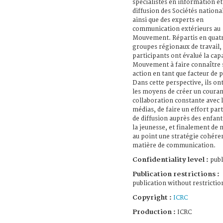
spécialistes en information et
diffusion des Sociétés nationa
ainsi que des experts en
communication extérieurs au
Mouvement. Répartis en quat
groupes régionaux de travail, 
participants ont évalué la cap
Mouvement à faire connaître
action en tant que facteur de p
Dans cette perspective, ils on
les moyens de créer un couran
collaboration constante avec 
médias, de faire un effort part
de diffusion auprès des enfant
la jeunesse, et finalement de 
au point une stratégie cohére
matière de communication.
Confidentiality level :
publ
Publication restrictions :
publication without restrictio
Copyright :
ICRC
Production :
ICRC