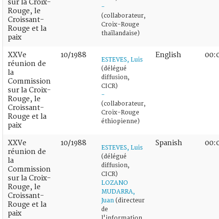
sur la Croix-
-
Rouge, le
(collaborateur,
Croissant-
Croix-Rouge
Rouge et la
thaïlandaise)
paix
XXVe
10/1988
English
00:
ESTEVES, Luis
réunion de
(délégué
la
diffusion,
Commission
CICR)
sur la Croix-
-
Rouge, le
(collaborateur,
Croissant-
Croix-Rouge
Rouge et la
éthiopienne)
paix
XXVe
10/1988
Spanish
00:
ESTEVES, Luis
réunion de
(délégué
la
diffusion,
Commission
CICR)
sur la Croix-
LOZANO
Rouge, le
MUDARRA,
Croissant-
Juan
(directeur
Rouge et la
de
paix
l'information