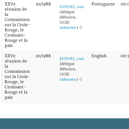
XXVe
10/1988
Portuguese
00:
ESTEVES, Luis
réunion de
(délégué
la
diffusion,
Commission
CICR)
sur la Croix-
unknown
(-)
Rouge, le
Croissant-
Rouge et la
paix
XXVe
10/1988
English
00:1
ESTEVES, Luis
réunion de
(délégué
la
diffusion,
Commission
CICR)
sur la Croix-
unknown
(-)
Rouge, le
Croissant-
Rouge et la
paix