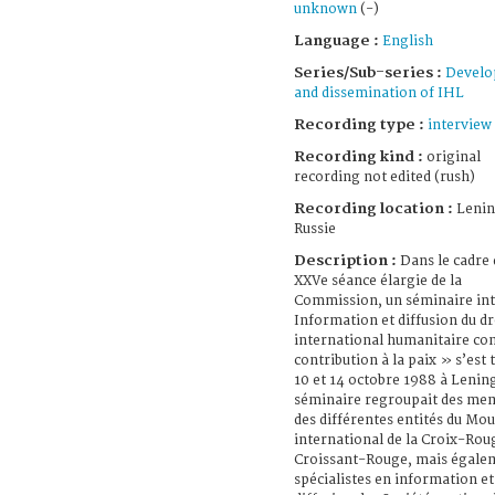
unknown
(-)
Language :
English
Series/Sub-series :
Devel
and dissemination of IHL
Recording type :
interview
Recording kind :
original
recording not edited (rush)
Recording location :
Lenin
Russie
Description :
Dans le cadre 
XXVe séance élargie de la
Commission, un séminaire int
Information et diffusion du dr
international humanitaire c
contribution à la paix » s’est 
10 et 14 octobre 1988 à Lenin
séminaire regroupait des me
des différentes entités du M
international de la Croix-Rou
Croissant-Rouge, mais égale
spécialistes en information et