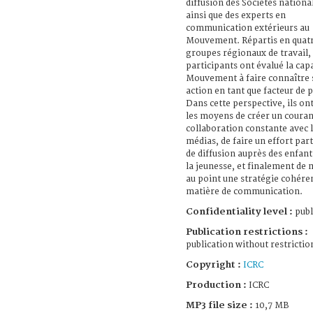
diffusion des Sociétés nationa
ainsi que des experts en
communication extérieurs au
Mouvement. Répartis en quat
groupes régionaux de travail, 
participants ont évalué la cap
Mouvement à faire connaître
action en tant que facteur de p
Dans cette perspective, ils on
les moyens de créer un couran
collaboration constante avec 
médias, de faire un effort part
de diffusion auprès des enfant
la jeunesse, et finalement de 
au point une stratégie cohére
matière de communication.
Confidentiality level :
publ
Publication restrictions :
publication without restrictio
Copyright :
ICRC
Production :
ICRC
MP3 file size :
10,7 MB