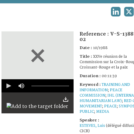
TERMS AND CONDITIONS OF USE
LINKEDI
X
FAQ
Reference :
V-S-1388
02
Date :
10/1988
Title :
XXVe réunion de la
Commission sur la Croix-Roug
Croissant-Rouge et la paix
Duration :
00:11:39
0
Keyword :
TRAINING AND
seconds
INFORMATION
;
PEACE
of
11
COMMISSION
;
IHL (INTERN
minutes,
HUMANITARIAN LAW)
;
RED 
39
MOVEMENT
;
PEACE
;
SYMPO
seconds
PUBLIC
;
MEDIA
Speaker :
ESTEVES, Luis
(délégué diffus
CICR)