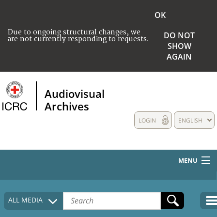
OK
Due to ongoing structural changes, we
DO NOT
are not currently responding to requests.
SHOW
AGAIN
Audiovisual
Archives
LOGIN
ENGLISH
MENU
HOME
ALL MEDIA
COLLECTIONS DESCRIPTION