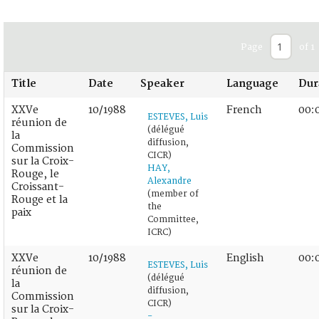
Page
of 1
Title
Date
Speaker
Language
Dur
XXVe
10/1988
French
00:
ESTEVES, Luis
réunion de
(délégué
la
diffusion,
Commission
CICR)
sur la Croix-
HAY,
Rouge, le
Alexandre
Croissant-
(member of
Rouge et la
the
paix
Committee,
ICRC)
XXVe
10/1988
English
00:
ESTEVES, Luis
réunion de
(délégué
la
diffusion,
Commission
CICR)
sur la Croix-
-