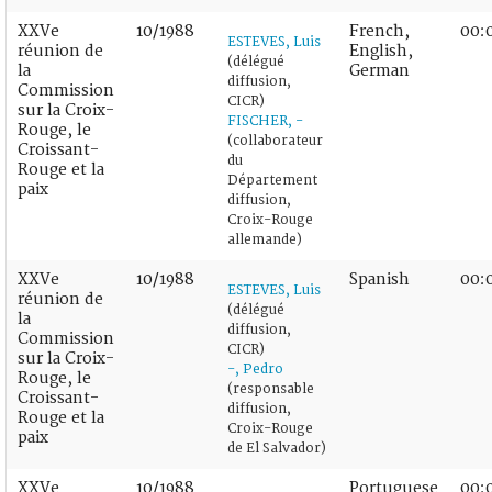
XXVe
10/1988
French,
00:
ESTEVES, Luis
réunion de
English,
(délégué
la
German
diffusion,
Commission
CICR)
sur la Croix-
FISCHER, -
Rouge, le
(collaborateur
Croissant-
du
Rouge et la
Département
paix
diffusion,
Croix-Rouge
allemande)
XXVe
10/1988
Spanish
00:
ESTEVES, Luis
réunion de
(délégué
la
diffusion,
Commission
CICR)
sur la Croix-
-, Pedro
Rouge, le
(responsable
Croissant-
diffusion,
Rouge et la
Croix-Rouge
paix
de El Salvador)
XXVe
10/1988
Portuguese
00: